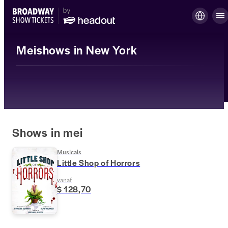
Meishows in New York
Shows in mei
Musicals
Little Shop of Horrors
vanaf
$ 128,70