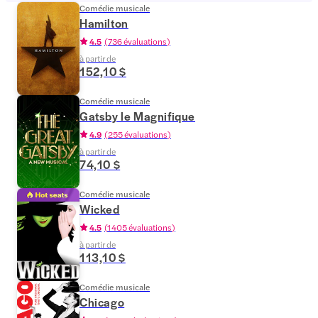
Comédie musicale
Hamilton
4.5
(
736 évaluations
)
à partir de
152,10 $
Comédie musicale
Gatsby le Magnifique
4.9
(
255 évaluations
)
à partir de
74,10 $
Comédie musicale
Wicked
4.5
(
1 405 évaluations
)
à partir de
113,10 $
Comédie musicale
Chicago