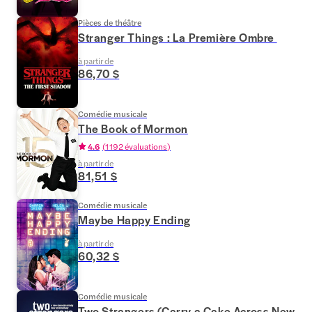
Pièces de théâtre
Stranger Things : La Première Ombre
à partir de
86,70 $
Comédie musicale
The Book of Mormon
4.6
(
1 192 évaluations
)
à partir de
81,51 $
Comédie musicale
Maybe Happy Ending
à partir de
60,32 $
Comédie musicale
Two Strangers (Carry a Cake Across New