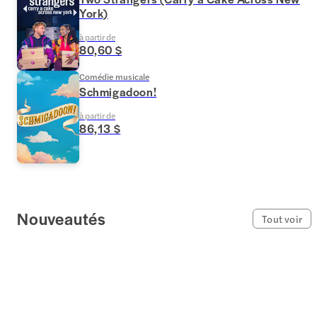
York)
à partir de
80,60 $
Comédie musicale
Schmigadoon!
à partir de
86,13 $
Nouveautés
Tout voir