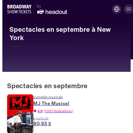
Spectacles en septembre à New
York
Spectacles en septembre
Comédie musicale
MJ The Musical
4.9
(
1 097 évaluations
)
à partir de
80,93 $