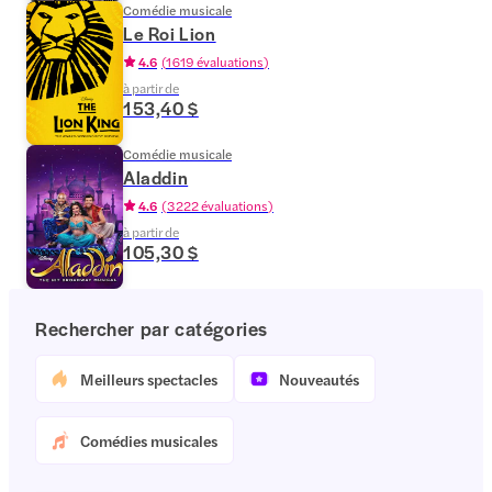
Comédie musicale
Le Roi Lion
4.6
(
1 619 évaluations
)
à partir de
153,40 $
Comédie musicale
Aladdin
4.6
(
3 222 évaluations
)
à partir de
105,30 $
Rechercher par catégories
Meilleurs spectacles
Nouveautés
Comédies musicales