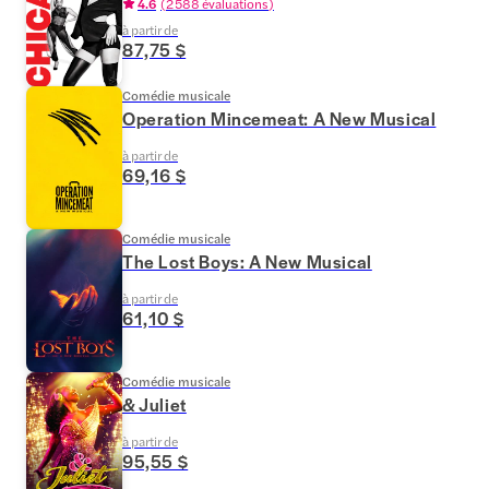
4.6
(
2 588 évaluations
)
à partir de
87,75 $
Comédie musicale
Operation Mincemeat: A New Musical
à partir de
69,16 $
Comédie musicale
The Lost Boys: A New Musical
à partir de
61,10 $
Comédie musicale
& Juliet
à partir de
95,55 $