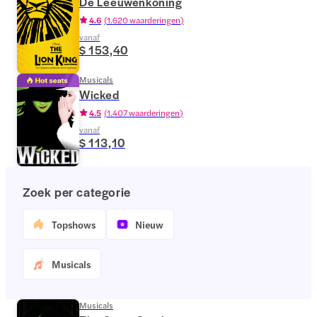
De Leeuwenkoning
4.6
(
1.620 waarderingen
)
vanaf
$ 153,40
Musicals
Wicked
4.5
(
1.407 waarderingen
)
vanaf
$ 113,10
Zoek per categorie
Topshows
Nieuw
Musicals
Musicals