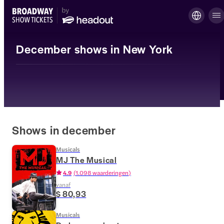
December shows in New York
Shows in december
Musicals
MJ The Musical
4.9
(
1.098 waarderingen
)
vanaf
$ 80,93
Musicals