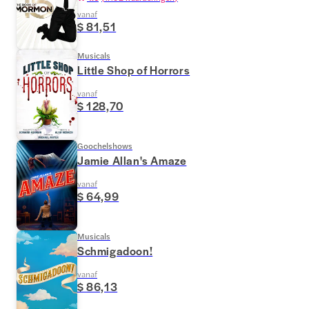
vanaf
$ 81,51
Musicals
Little Shop of Horrors
vanaf
$ 128,70
Goochelshows
Jamie Allan's Amaze
vanaf
$ 64,99
Musicals
Schmigadoon!
vanaf
$ 86,13