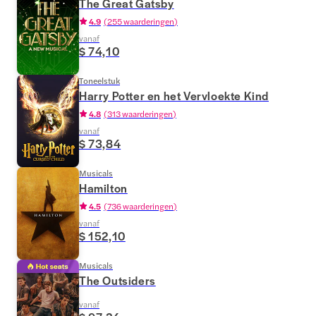
The Great Gatsby
4.9
(
255 waarderingen
)
vanaf
$ 74,10
Toneelstuk
Harry Potter en het Vervloekte Kind
4.8
(
313 waarderingen
)
vanaf
$ 73,84
Musicals
Hamilton
4.5
(
736 waarderingen
)
vanaf
$ 152,10
Musicals
The Outsiders
vanaf