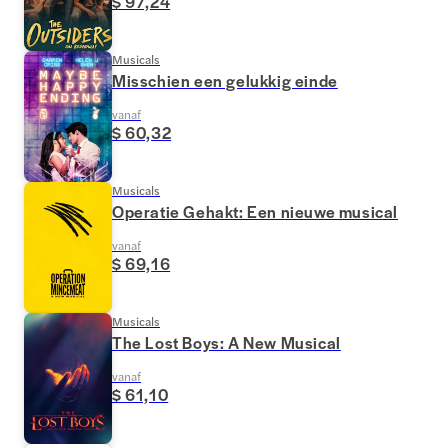
$ 97,24
Musicals
Misschien een gelukkig einde
vanaf
$ 60,32
Musicals
Operatie Gehakt: Een nieuwe musical
vanaf
$ 69,16
Musicals
The Lost Boys: A New Musical
vanaf
$ 61,10