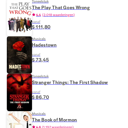
Toneelstuk
The Play That Goes Wrong
4.4
(
2.018 waarderingen
)
vanaf
$ 111,80
Musicals
Hadestown
vanaf
$ 73,45
Toneelstuk
Stranger Things: The First Shadow
vanaf
$ 86,70
Musicals
The Book of Mormon
4.6
(
1.192 waarderingen
)