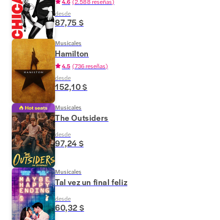
4.6
(
2.588 reseñas
)
desde
87,75 $
Musicales
Hamilton
4.5
(
736 reseñas
)
desde
152,10 $
Musicales
The Outsiders
desde
97,24 $
Musicales
Tal vez un final feliz
desde
60,32 $