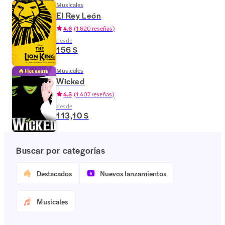
Musicales
El Rey León
4.6
(
1.620 reseñas
)
desde
156 $
Musicales
Wicked
4.5
(
1.407 reseñas
)
desde
113,10 $
Buscar por categorías
Destacados
Nuevos lanzamientos
Musicales