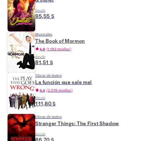
desde
95,55 $
Musicales
The Book of Mormon
4.6
(
1.192 reseñas
)
desde
81,51 $
Obras de teatro
La función que sale mal
4.4
(
2.018 reseñas
)
desde
111,80 $
Obras de teatro
Stranger Things: The First Shadow
desde
86,70 $