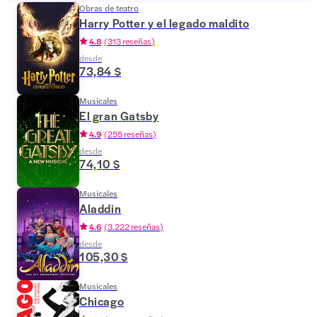
Obras de teatro
Harry Potter y el legado maldito
4.8
(
313 reseñas
)
desde
73,84 $
Musicales
El gran Gatsby
4.9
(
255 reseñas
)
desde
74,10 $
Musicales
Aladdin
4.6
(
3.222 reseñas
)
desde
105,30 $
Musicales
Chicago