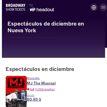
Espectáculos de diciembre en
Nueva York
Espectáculos en diciembre
Musicales
MJ The Musical
4.9
(
1.098 reseñas
)
desde
80,93 $