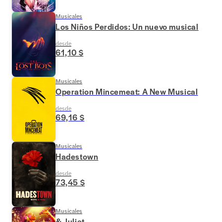
Musicales
Los Niños Perdidos: Un nuevo musical
desde
61,10 $
Musicales
Operation Mincemeat: A New Musical
desde
69,16 $
Musicales
Hadestown
desde
73,45 $
Musicales
& Juliet