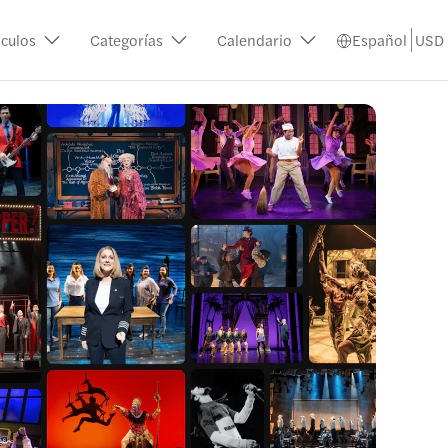
culos
Categorías
Calendario
Español
USD