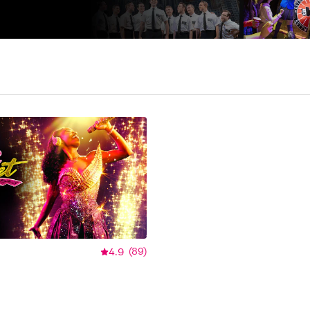
4.9
(
89
)