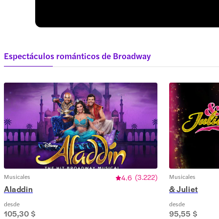
Espectáculos románticos de Broadway
Musicales
4.6
(
3.222
)
Musicales
Aladdin
& Juliet
desde
desde
105,30 $
95,55 $