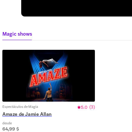
Magic shows
Espectáculos de Magia
5.0
(
3
)
Amaze de Jamie Allan
desde
64,99 $