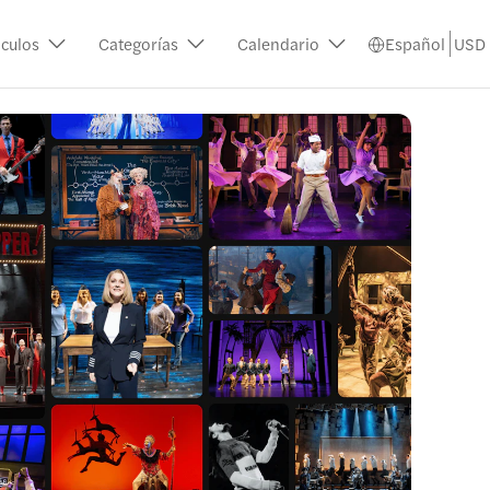
culos
Categorías
Calendario
Español
USD