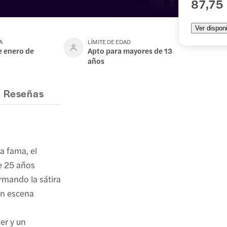
87,75
Ver disponi
A
LÍMITE DE EDAD
e enero de
Apto para mayores de 13
años
Reseñas
a fama, el
e 25 años
rmando la sátira
en escena
er y un