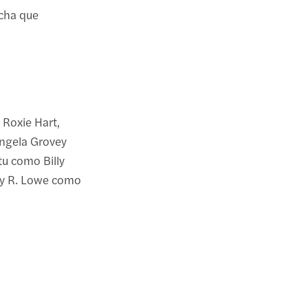
echa que
Roxie Hart,
ngela Grovey
u como Billy
y R. Lowe como