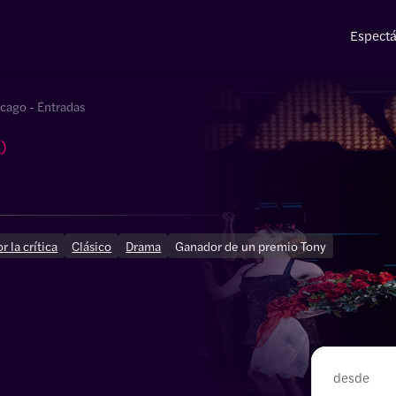
Espectá
cago - Entradas
s
)
 la crítica
Clásico
Drama
Ganador de un premio Tony
desde