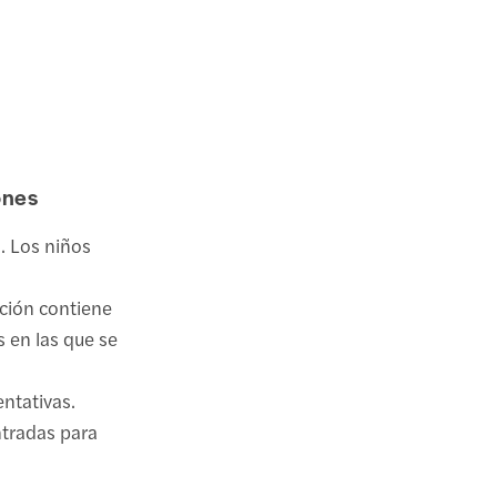
ones
. Los niños
ción contiene
s en las que se
ntativas.
entradas para