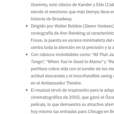
Grammy, este clásico de Kander y Ebb (
Cab
siendo el reestreno que más tiempo lleva en
historia de Broadway.
Dirigido por Walter Bobbie (
Damn Yankees
coreografía de Ann Reinking al característi
Fosse, la puesta en escena minimalista del
centra toda la atención en la precisión y la a
Con clásicos inolvidables como
"All That Ja
Tango", "When You're Good to Mama"
y
"Ra
partitura cobra vida con el sonido de los m
actitud descarada y el inconfundible swing
en el Ambassador Theatre.
El musical sirvió de inspiración para la ada
cinematográfica de 2002, que ganó el Ósca
película, lo que demuestra su atractivo ate
hoy mismo tus entradas para
Chicago
en B