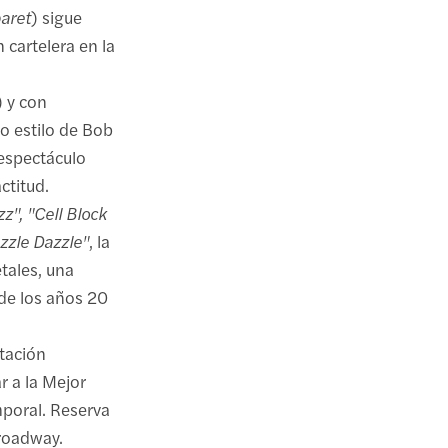
aret
) sigue
 cartelera en la
) y con
co estilo de Bob
 espectáculo
ctitud.
zz", "Cell Block
zzle Dazzle"
, la
etales, una
 de los años 20
ptación
r a la Mejor
mporal. Reserva
roadway.