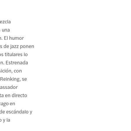
zcla
n una
n. El humor
s de jazz ponen
s titulares lo
ón. Estrenada
ición, con
 Reinking, se
bassador
ta en directo
cago
en
de escándalo y
 y la