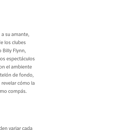
a a su amante,
de los clubes
Billy Flynn,
cos espectáculos
on el ambiente
telón de fondo,
a revelar cómo la
mismo compás.
en variar cada