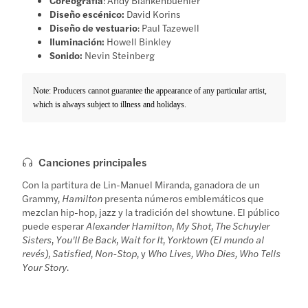
Diseño escénico:
David Korins
Diseño de vestuario
: Paul Tazewell
Iluminación:
Howell Binkley
Sonido:
Nevin Steinberg
Note: Producers cannot guarantee the appearance of any particular artist,
which is always subject to illness and holidays.
Canciones principales
Con la partitura de Lin-Manuel Miranda, ganadora de un
Grammy,
Hamilton
presenta números emblemáticos que
mezclan hip-hop, jazz y la tradición del showtune. El público
puede esperar
Alexander Hamilton
,
My Shot
,
The Schuyler
Sisters
,
You'll Be Back
,
Wait for It
,
Yorktown (El mundo al
revés)
,
Satisfied
,
Non-Stop
, y
Who Lives, Who Dies, Who Tells
Your Story
.