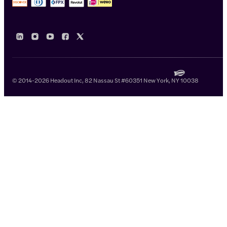
© 2014-2026 Headout Inc, 82 Nassau St #60351 New York, NY 10038