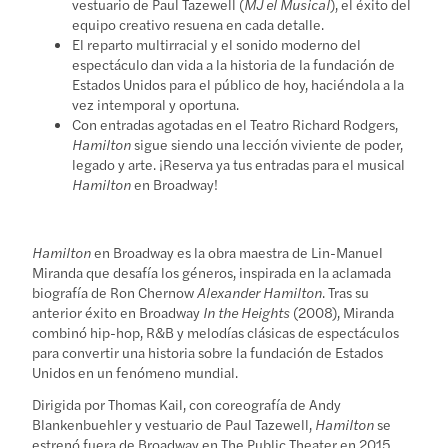
vestuario de Paul Tazewell (
MJ el Musical
), el éxito del
equipo creativo resuena en cada detalle.
El reparto multirracial y el sonido moderno del
espectáculo dan vida a la historia de la fundación de
Estados Unidos para el público de hoy, haciéndola a la
vez intemporal y oportuna.
Con entradas agotadas en el Teatro Richard Rodgers,
Hamilton
sigue siendo una lección viviente de poder,
legado y arte. ¡Reserva ya tus entradas para el musical
Hamilton
en Broadway!
Hamilton
en Broadway es la obra maestra de Lin-Manuel
Miranda que desafía los géneros, inspirada en la aclamada
biografía de Ron Chernow
Alexander Hamilton
. Tras su
anterior éxito en Broadway
In the Heights
(2008), Miranda
combinó hip-hop, R&B y melodías clásicas de espectáculos
para convertir una historia sobre la fundación de Estados
Unidos en un fenómeno mundial.
Dirigida por Thomas Kail, con coreografía de Andy
Blankenbuehler y vestuario de Paul Tazewell,
Hamilton
se
estrenó fuera de Broadway en The Public Theater en 2015