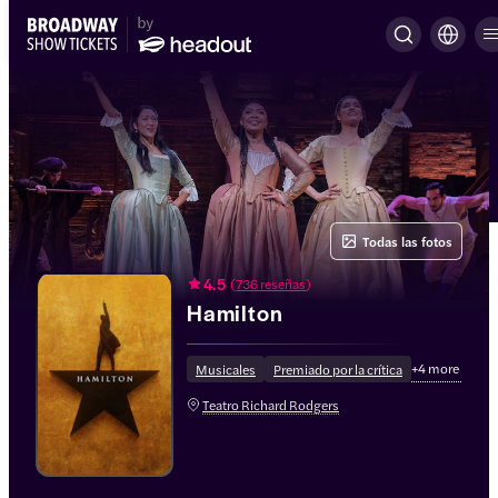
Todas las fotos
4.5
(
736 reseñas
)
Hamilton
+
4
more
Musicales
Premiado por la crítica
Teatro Richard Rodgers