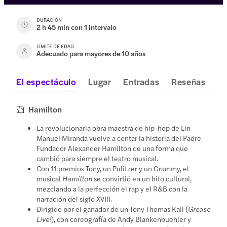
DURACIÓN
2 h 45 min con 1 intervalo
LÍMITE DE EDAD
Adecuado para mayores de 10 años
El espectáculo
Lugar
Entradas
Reseñas
Hamilton
La revolucionaria obra maestra de hip-hop de Lin-
Manuel Miranda vuelve a contar la historia del Padre
Fundador Alexander Hamilton de una forma que
cambió para siempre el teatro musical.
Con 11 premios Tony, un Pulitzer y un Grammy, el
musical
Hamilton
se convirtió en un hito cultural,
mezclando a la perfección el rap y el R&B con la
narración del siglo XVIII.
Dirigido por el ganador de un Tony Thomas Kail (
Grease
Live!
), con coreografía de Andy Blankenbuehler y