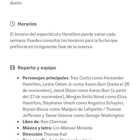
duelo.
Horarios
El horario del espectáculo
Hamilton
puede variar cada
semana. Puedes consultar los horarios para la fecha que
prefieras en la siguiente fase de la reserva.
Reparto y equipo
Personajes principales
: Trey Curtis como Alexander
Hamilton, Leslie Odom Jr. como Aaron Burr (hasta el 26
de noviembre), Jared Dixon como Aaron Burr (a partir
del 27 de noviembre), Morgan Anita Wood como Eliza
Hamilton, Stephanie Umoh como Angelica Schuyler,
Bryson Bruce como Marquis de Lafayette / Thomas
Jefferson y Tamar Greene como George Washington
Libro de
: Ron Chernow
Música y letra:
Lin-Manuel Miranda
Dirección
: Thomas Kail
Coreografía
: Andy Blankenbuehler