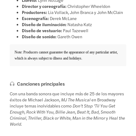
Director y coreografía:
Christopher Wheeldon
Productores:
Lia Vollack, John Branca y John McClain
Escenografía:
Derek McLane
Diseño de iluminación:
Natasha Katz
Diseño de vestuario:
Paul Tazewell
Diseño de sonido:
Gareth Owen
Note: Producers cannot guarantee the appearance of any particular artist,
which is always subject to illness and holidays.
Canciones principales
Con una banda sonora que incluye más de 25 de los mayores
éxitos de Michael Jackson,
MJ The Musical
en Broadway
incluye temas inolvidables como
Don’t Stop ’Til You Get
Enough
,
Rock With You
,
Billie Jean
,
Beat It
,
Bad
,
Smooth
Criminal
,
Thriller
,
Black or White
,
Man in the Mirror
y
Heal the
World
.