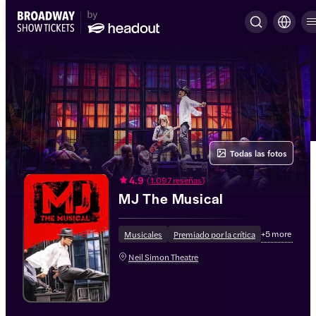
Todas las fotos
4.9
(
1.097 reseñas
)
MJ The Musical
+
5
more
Musicales
Premiado por la crítica
Neil Simon Theatre