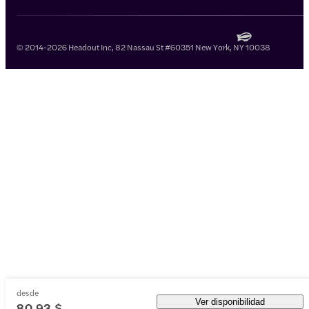
© 2014-2026 Headout Inc, 82 Nassau St #60351 New York, NY 10038
desde
Ver disponibilidad
80,93 $