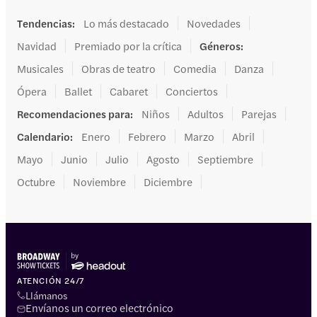
Tendencias
:
Lo más destacado
Novedades
Navidad
Premiado por la crítica
Géneros
:
Musicales
Obras de teatro
Comedia
Danza
Ópera
Ballet
Cabaret
Conciertos
Recomendaciones para
:
Niños
Adultos
Parejas
Calendario
:
Enero
Febrero
Marzo
Abril
Mayo
Junio
Julio
Agosto
Septiembre
Octubre
Noviembre
Diciembre
ATENCIÓN 24/7
Llámanos
Envíanos un correo electrónico