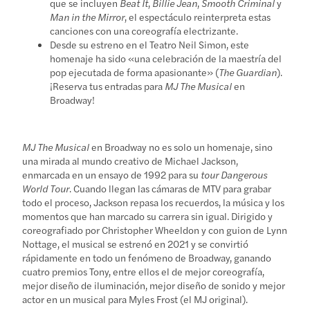
que se incluyen
Beat It
,
Billie Jean
,
Smooth Criminal
y
Man in the Mirror
, el espectáculo reinterpreta estas
canciones con una coreografía electrizante.
Desde su estreno en el Teatro Neil Simon, este
homenaje ha sido «una celebración de la maestría del
pop ejecutada de forma apasionante» (
The Guardian
).
¡Reserva tus entradas para
MJ The Musical
en
Broadway!
MJ The Musical
en Broadway no es solo un homenaje, sino
una mirada al mundo creativo de Michael Jackson,
enmarcada en un ensayo de 1992 para su
tour Dangerous
World Tour
. Cuando llegan las cámaras de MTV para grabar
todo el proceso, Jackson repasa los recuerdos, la música y los
momentos que han marcado su carrera sin igual. Dirigido y
coreografiado por Christopher Wheeldon y con guion de Lynn
Nottage, el musical se estrenó en 2021 y se convirtió
rápidamente en todo un fenómeno de Broadway, ganando
cuatro premios Tony, entre ellos el de mejor coreografía,
mejor diseño de iluminación, mejor diseño de sonido y mejor
actor en un musical para Myles Frost (el MJ original).