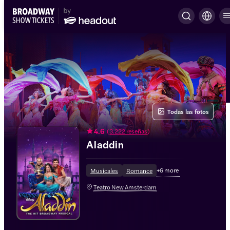
Todas las fotos
4.6
(
3.222 reseñas
)
Aladdin
+
6
more
Musicales
Romance
Teatro New Amsterdam