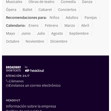
Musicales
Obras de teatro
Comedia
Danza
Ópera
Ballet
Cabaret
Conciertos
Recomendaciones para
:
Niños
Adultos
Parejas
Calendario
:
Enero
Febrero
Marzo
Abril
Mayo
Junio
Julio
Agosto
Septiembre
Octubre
Noviembre
Diciembre
ATENCIÓN 24/7
Llámanos
Envíanos un correo electrónico
HEADOUT
Información sobre la empresa
Política de privacidad