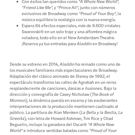
Con éxitos tan queridos como
"A Whole New World",
"Friend Like Me",
y
"Prince Ali",
junto con números
exclusivos de Broadway como
"Proud of Your Boy",
la
música equilibra la nostalgia con la nueva energía.
Espera 84 efectos especiales, más de 8.600 cristales
Swarovski® en un solo traje y una alfombra mágica
voladora, todo ello en el New Amsterdam Theatre.
¡Reserva ya tus entradas para
Aladdin
en Broadway!
Desde su estreno en 2014,
Aladdin
ha reinado como uno de
los musicales familiares más espectaculares de Broadway.
Adaptación del clásico animado de Disney de 1992, el
espectáculo transforma las calles de Agrabah en un reino
resplandeciente de canciones, danzas e ilusiones. Bajo la
dirección y coreografía de Casey Nicholaw (
The Book of
Mormon
), la dinámica puesta en escena y las exuberantes
interpretaciones de la producción mantienen cautivado al
público. La partitura de Alan Menken (
La Bella y la Bestia, La
Sirenita
), con letra de Howard Ashman, Tim Rice y Chad
Beguelin, incluye la ganadora del Oscar®
"A Whole New
World"
e introduce sentidas baladas como
"Proud of Your