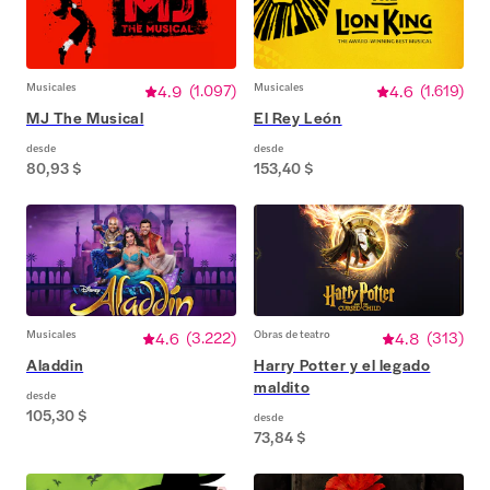
Musicales
4.9
(
1.097
)
Musicales
4.6
(
1.619
)
MJ The Musical
El Rey León
desde
desde
80,93 $
153,40 $
Musicales
4.6
(
3.222
)
Obras de teatro
4.8
(
313
)
Aladdin
Harry Potter y el legado
maldito
desde
105,30 $
desde
73,84 $