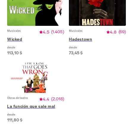
Musicales
4.5
(
1.405
)
Musicales
4.8
(
69
)
Wicked
Hadestown
desde
desde
113,10 $
73,45 $
Obras de teatro
4.4
(
2.018
)
La función que sale mal
desde
111,80 $