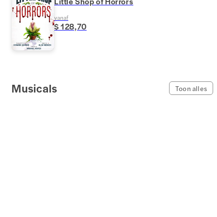
Little Shop of Horrors
vanaf
$ 128,70
Musicals
Toon alles