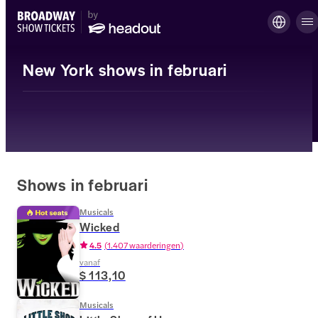
New York shows in februari
Shows in februari
Musicals
Wicked
4.5
(
1.407 waarderingen
)
vanaf
$ 113,10
Musicals