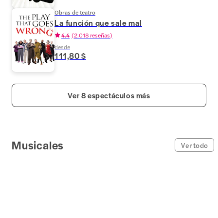
Obras de teatro
La función que sale mal
4.4
(
2.018 reseñas
)
desde
111,80 $
Ver 8 espectáculos más
Musicales
Ver todo