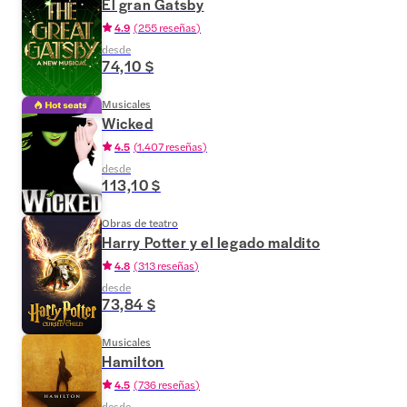
El gran Gatsby
4.9
(
255 reseñas
)
desde
74,10 $
Musicales
Wicked
4.5
(
1.407 reseñas
)
desde
113,10 $
Obras de teatro
Harry Potter y el legado maldito
4.8
(
313 reseñas
)
desde
73,84 $
Musicales
Hamilton
4.5
(
736 reseñas
)
desde