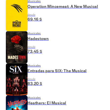
Musicales
Operation Mincemeat: A New Musical
desde
69,16 $
Musicales
Hadestown
desde
73,45 $
Musicales
Entradas para SIX: The Musical
desde
83,20 $
Musicales
Heathers: El Musical