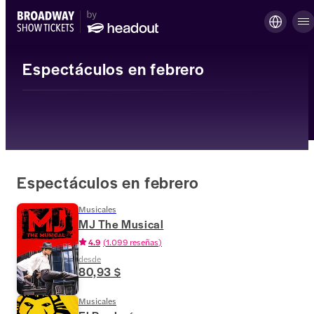
Espectáculos en febrero
Espectáculos en febrero
Musicales
MJ The Musical
4.9
(
1.099 reseñas
)
desde
80,93 $
Musicales