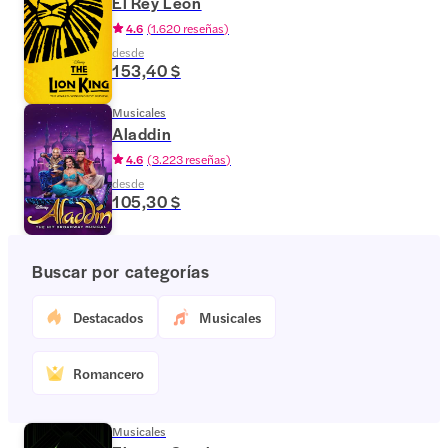
El Rey León
4.6
(
1.620 reseñas
)
desde
153,40 $
Musicales
Aladdin
4.6
(
3.223 reseñas
)
desde
105,30 $
Buscar por categorías
Destacados
Musicales
Romancero
Musicales