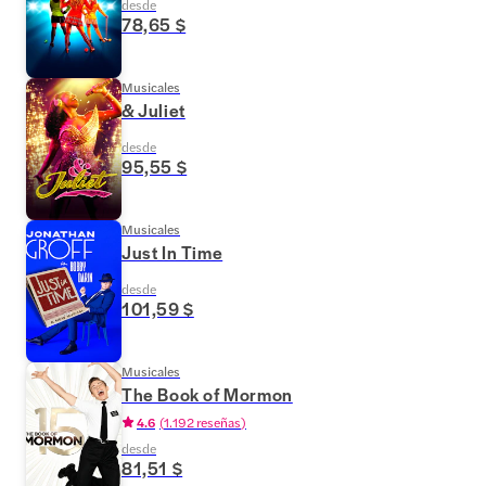
desde
78,65 $
Musicales
& Juliet
desde
95,55 $
Musicales
Just In Time
desde
101,59 $
Musicales
The Book of Mormon
4.6
(
1.192 reseñas
)
desde
81,51 $