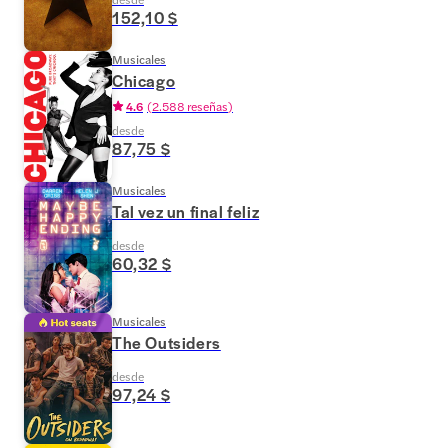
152,10 $
Musicales
Chicago
4.6
(
2.588 reseñas
)
desde
87,75 $
Musicales
Tal vez un final feliz
desde
60,32 $
Musicales
The Outsiders
desde
97,24 $