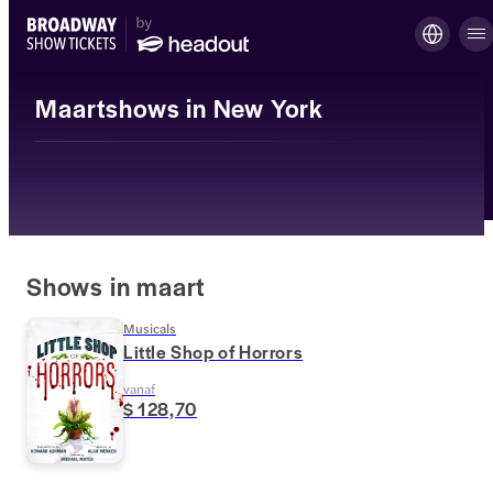
Maartshows in New York
Shows in maart
Musicals
Little Shop of Horrors
vanaf
$ 128,70