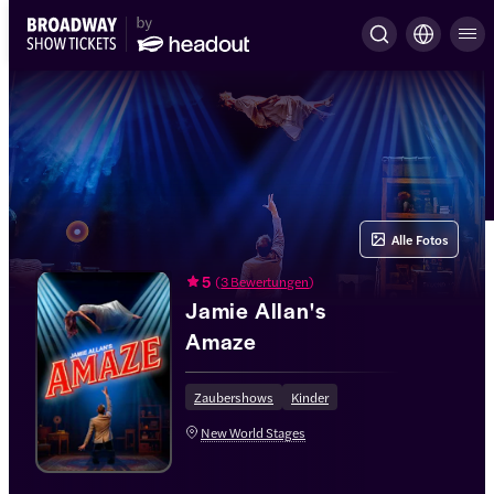
Alle Fotos
5
(
3 Bewertungen
)
Jamie Allan's
Amaze
Zaubershows
Kinder
New World Stages