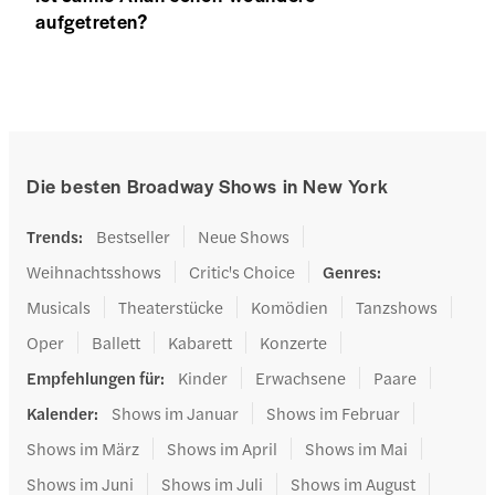
aufgetreten?
Die besten Broadway Shows in New York
Trends
:
Bestseller
Neue Shows
Weihnachtsshows
Critic's Choice
Genres
:
Musicals
Theaterstücke
Komödien
Tanzshows
Oper
Ballett
Kabarett
Konzerte
Empfehlungen für
:
Kinder
Erwachsene
Paare
Kalender
:
Shows im Januar
Shows im Februar
Shows im März
Shows im April
Shows im Mai
Shows im Juni
Shows im Juli
Shows im August