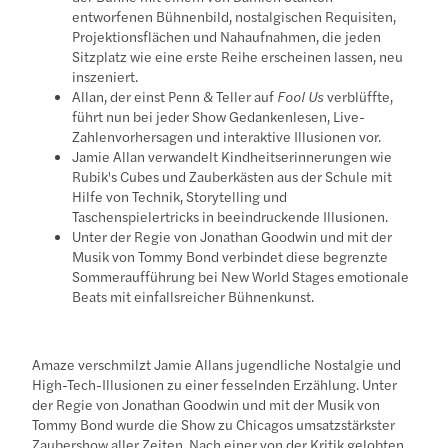
entworfenen Bühnenbild, nostalgischen Requisiten,
Projektionsflächen und Nahaufnahmen, die jeden
Sitzplatz wie eine erste Reihe erscheinen lassen, neu
inszeniert.
Allan, der einst Penn & Teller auf
Fool Us
verblüffte,
führt nun bei jeder Show Gedankenlesen, Live-
Zahlenvorhersagen und interaktive Illusionen vor.
Jamie Allan verwandelt Kindheitserinnerungen wie
Rubik's Cubes und Zauberkästen aus der Schule mit
Hilfe von Technik, Storytelling und
Taschenspielertricks in beeindruckende Illusionen.
Unter der Regie von Jonathan Goodwin und mit der
Musik von Tommy Bond verbindet diese begrenzte
Sommeraufführung bei New World Stages emotionale
Beats mit einfallsreicher Bühnenkunst.
Amaze verschmilzt Jamie Allans jugendliche Nostalgie und
High-Tech-Illusionen zu einer fesselnden Erzählung. Unter
der Regie von Jonathan Goodwin und mit der Musik von
Tommy Bond wurde die Show zu Chicagos umsatzstärkster
Zaubershow aller Zeiten. Nach einer von der Kritik gelobten