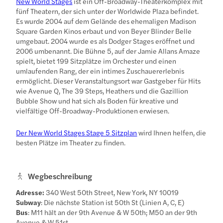
New World Stages
ist ein Off-Broadway-Theaterkomplex mit
fünf Theatern, der sich unter der Worldwide Plaza befindet.
Es wurde 2004 auf dem Gelände des ehemaligen Madison
Square Garden Kinos erbaut und von Beyer Blinder Belle
umgebaut. 2004 wurde es als Dodger Stages eröffnet und
2006 umbenannt. Die Bühne 5, auf der Jamie Allans Amaze
spielt, bietet 199 Sitzplätze im Orchester und einen
umlaufenden Rang, der ein intimes Zuschauererlebnis
ermöglicht. Dieser Veranstaltungsort war Gastgeber für Hits
wie Avenue Q, The 39 Steps, Heathers und die Gazillion
Bubble Show und hat sich als Boden für kreative und
vielfältige Off-Broadway-Produktionen erwiesen.
Der New World Stages Stage 5 Sitzplan
wird Ihnen helfen, die
besten Plätze im Theater zu finden.
Wegbeschreibung
Adresse:
340 West 50th Street, New York, NY 10019
Subway
: Die nächste Station ist 50th St (Linien A, C, E)
Bus
: M11 hält an der 9th Avenue & W 50th; M50 an der 9th
Avenue & W 51st