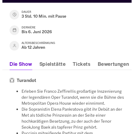
DAUER
3 Std. 10 Min. mit Pause
DERNIÈRE
Bis 6. Juni 2026
ALTERSBESCHRÄNKUNG
Ab 12 Jahren
Die Show
Spielstätte
Tickets
Bewertungen
Turandot
Erleben Sie Franco Zeffirellis großartige Inszenierung
der legendären Oper Turandot, wenn sie die Bühne des
Metropolitan Opera House wieder einnimmt.
Die Sopranistin Elena Pankratova gibt ihr Debüt an der
Met als tödliche Prinzessin an der Seite einer
hochkarätigen Besetzung, zu der auch der Tenor
SeokJong Baek als tapferer Prinz gehört.
Puccinis mitreißende Partitur mit dem