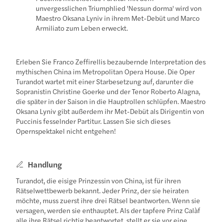
unvergesslichen Triumphlied 'Nessun dorma' wird von
Maestro Oksana Lyniv in ihrem Met-Debüt und Marco
Armiliato zum Leben erweckt.
Erleben Sie Franco Zeffirellis bezaubernde Interpretation des
mythischen China im Metropolitan Opera House. Die Oper
Turandot wartet mit einer Starbesetzung auf, darunter die
Sopranistin Christine Goerke und der Tenor Roberto Alagna,
die später in der Saison in die Hauptrollen schlüpfen. Maestro
Oksana Lyniv gibt außerdem ihr Met-Debüt als Dirigentin von
Puccinis fesselnder Partitur. Lassen Sie sich dieses
Opernspektakel nicht entgehen!
Handlung
Turandot, die eisige Prinzessin von China, ist für ihren
Rätselwettbewerb bekannt. Jeder Prinz, der sie heiraten
möchte, muss zuerst ihre drei Rätsel beantworten. Wenn sie
versagen, werden sie enthauptet. Als der tapfere Prinz Calàf
alle ihre Rätsel richtig beantwortet, stellt er sie vor eine