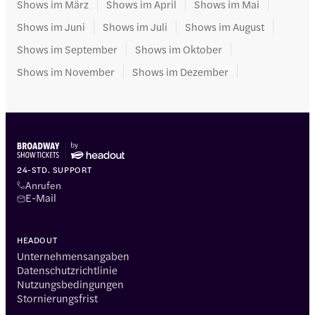
Shows im März
Shows im April
Shows im Mai
Shows im Juni
Shows im Juli
Shows im August
Shows im September
Shows im Oktober
Shows im November
Shows im Dezember
24-STD. SUPPORT
Anrufen
E-Mail
HEADOUT
Unternehmensangaben
Datenschutzrichtlinie
Nutzungsbedingungen
Stornierungsfrist