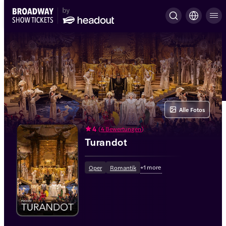
Alle Fotos
4
(
4 Bewertungen
)
Turandot
+
1
more
Oper
Romantik