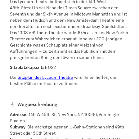
Das Lyceum Theatre befindet sich in der 149 West
45th Street in der Nähe des Times Square zwischen der
Seventh und der Sixth Avenue in Midtown Manhattan und ist
neben dem Hudson und dem New Amsterdam Theatre eine
der drei ältesten noch existierenden Broadway-Spielstätten.
Das 1903 eröffnete Theater wurde 1974 als erstes New Yorker
Theater zum Wahrzeichen ernannt. In seiner 200-jährigen
Geschichte was es Schauplatz einer Vielzahl von
Aufführungen – zurzeit zieht es das Publikum mit dem
preisgekrönten König der Löwen in seinen Bann.
Sitzplatzkapazität
: 922
Der
Sitzplan des Lyceum Theatre
wird Ihnen helfen, die
besten Plätze im Theater zu finden.
Wegbeschreibung
Adresse:
149 W 45th St, New York, NY 10036, Vereinigte
Staaten
Subway
: Die nächstgelegenen U-Bahn-Stationen sind 49th
Street oder 50th Street
Bus
: Zum Theater District verkehren die Busse M104, M42,