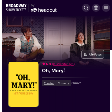
Alle Fotos
4.8
(
8 Bewertungen
)
Oh, Mary!
+
1
more
Theater
Comedy