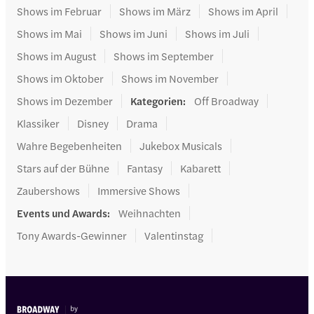
Shows im Februar
Shows im März
Shows im April
Shows im Mai
Shows im Juni
Shows im Juli
Shows im August
Shows im September
Shows im Oktober
Shows im November
Shows im Dezember
Kategorien
:
Off Broadway
Klassiker
Disney
Drama
Wahre Begebenheiten
Jukebox Musicals
Stars auf der Bühne
Fantasy
Kabarett
Zaubershows
Immersive Shows
Events und Awards
:
Weihnachten
Tony Awards-Gewinner
Valentinstag