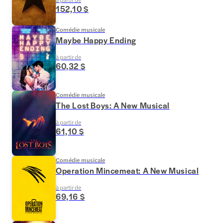
152,10 $
Comédie musicale
Maybe Happy Ending
à partir de
60,32 $
Comédie musicale
The Lost Boys: A New Musical
à partir de
61,10 $
Comédie musicale
Operation Mincemeat: A New Musical
à partir de
69,16 $