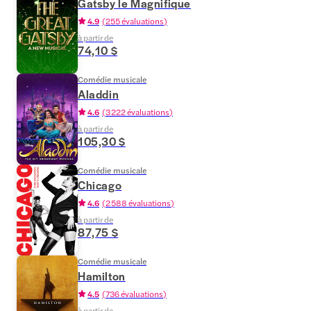
Gatsby le Magnifique
4.9
(
255 évaluations
)
à partir de
74,10 $
Comédie musicale
Aladdin
4.6
(
3 222 évaluations
)
à partir de
105,30 $
Comédie musicale
Chicago
4.6
(
2 588 évaluations
)
à partir de
87,75 $
Comédie musicale
Hamilton
4.5
(
736 évaluations
)
à partir de