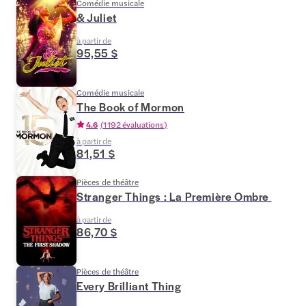
Comédie musicale
& Juliet
à partir de
95,55 $
Comédie musicale
The Book of Mormon
4.6
(
1 192 évaluations
)
à partir de
81,51 $
Pièces de théâtre
Stranger Things : La Première Ombre
à partir de
86,70 $
Pièces de théâtre
Every Brilliant Thing