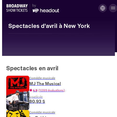
Spectacles d'avril à New York
Spectacles en avril
Comédie musicale
MJ The Musical
4.9
(
1 099 évaluations
)
à partir de
80,93 $
Comédie musicale