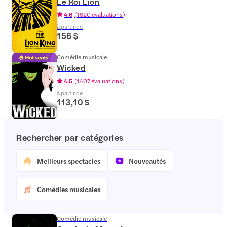
Le Roi Lion
4.6
(
1 620 évaluations
)
à partir de
156 $
Comédie musicale
Wicked
4.5
(
1 407 évaluations
)
à partir de
113,10 $
Rechercher par catégories
Meilleurs spectacles
Nouveautés
Comédies musicales
Comédie musicale