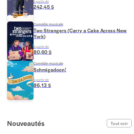
à partir de
242,45 $
Comédie musicale
Two Strangers (Carry a Cake Across New
York)
à partir de
80,60 $
Comédie musicale
Schmigadoon!
à partir de
86,13 $
Nouveautés
Tout voir