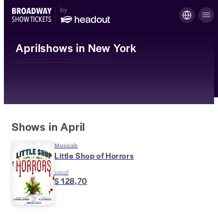
Aprilshows in New York
Shows in April
Musicals
Little Shop of Horrors
vanaf
$ 128,70