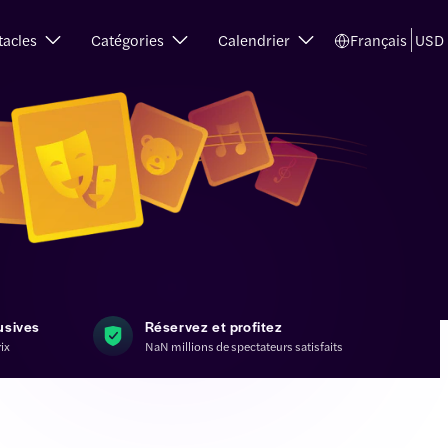
tacles
Catégories
Calendrier
Français
USD
usives
Réservez et profitez
rix
NaN millions de spectateurs satisfaits