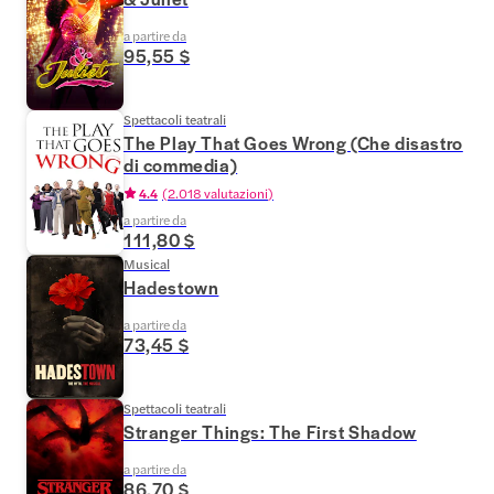
a partire da
95,55 $
Spettacoli teatrali
The Play That Goes Wrong (Che disastro
di commedia)
4.4
(
2.018 valutazioni
)
a partire da
111,80 $
Musical
Hadestown
a partire da
73,45 $
Spettacoli teatrali
Stranger Things: The First Shadow
a partire da
86,70 $