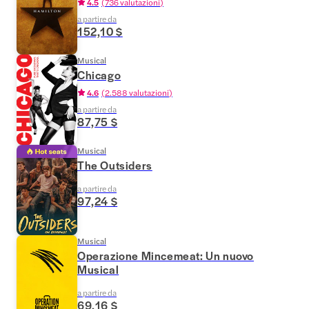
4.5
(
736 valutazioni
)
a partire da
152,10 $
Musical
Chicago
4.6
(
2.588 valutazioni
)
a partire da
87,75 $
Musical
The Outsiders
a partire da
97,24 $
Musical
Operazione Mincemeat: Un nuovo
Musical
a partire da
69,16 $