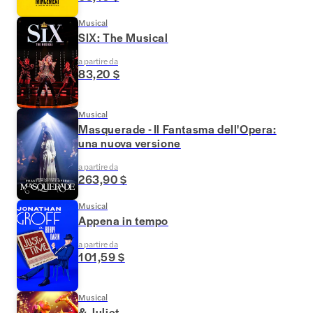
Musical
SIX: The Musical
a partire da
83,20 $
Musical
Masquerade - Il Fantasma dell'Opera:
una nuova versione
a partire da
263,90 $
Musical
Appena in tempo
a partire da
101,59 $
Musical
& Juliet