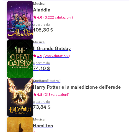
Musical
Aladdin
4.6
(
3.222 valutazioni
)
a partire da
105,30 $
Musical
Il Grande Gatsby
4.9
(
255 valutazioni
)
a partire da
74,10 $
Spettacoli teatrali
Harry Potter e la maledizione dell'erede
4.8
(
313 valutazioni
)
a partire da
73,84 $
Musical
Hamilton