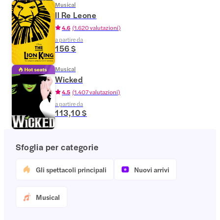
Musical
Il Re Leone
4.6
(
1.620 valutazioni
)
a partire da
156 $
Musical
Wicked
4.5
(
1.407 valutazioni
)
a partire da
113,10 $
Sfoglia per categorie
Gli spettacoli principali
Nuovi arrivi
Musical