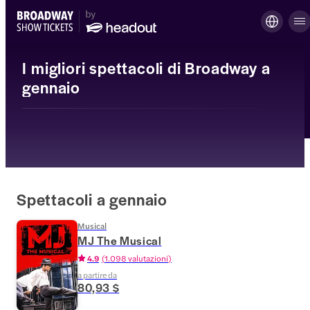
I migliori spettacoli di Broadway a
gennaio
Spettacoli a gennaio
Musical
MJ The Musical
4.9
(
1.098 valutazioni
)
a partire da
80,93 $