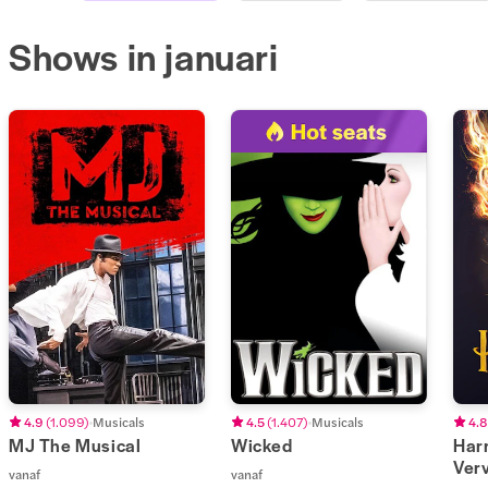
Shows in januari
4.9
(
1.099
)
Musicals
4.5
(
1.407
)
Musicals
4.8
MJ The Musical
Wicked
Harr
Ver
vanaf
vanaf