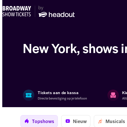
New York, shows i
Tickets aan de kassa
Ki
Directe bevestiging op je telefoon
Alt
Topshows
Nieuw
Musicals