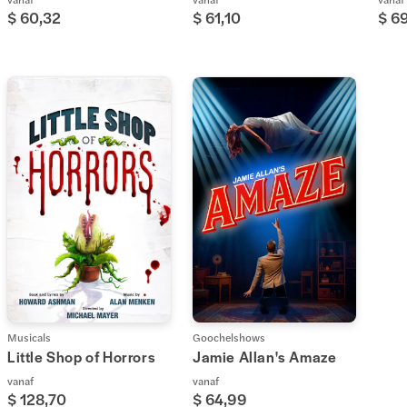
$ 60,32
$ 61,10
$ 69
Musicals
Goochelshows
Little Shop of Horrors
Jamie Allan's Amaze
vanaf
vanaf
$ 128,70
$ 64,99