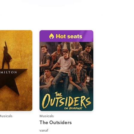
usicals
Musicals
The Outsiders
vanaf