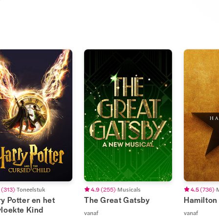
(
313
)
Toneelstuk
4.9
(
255
)
Musicals
4.5
(
736
)
M
y Potter en het
The Great Gatsby
Hamilton
vloekte Kind
vanaf
vanaf