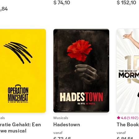
$ 74,10
$ 152,10
3,84
als
Musicals
4.6
(
1.192
)
ratie Gehakt: Een
Hadestown
The Book
uwe musical
vanaf
vanaf
$ 73,45
$ 81,51