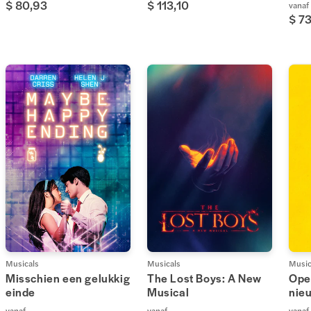
$ 80,93
$ 113,10
vanaf
$ 7
Musicals
Musicals
Music
Misschien een gelukkig
The Lost Boys: A New
Ope
einde
Musical
nie
vanaf
vanaf
vanaf