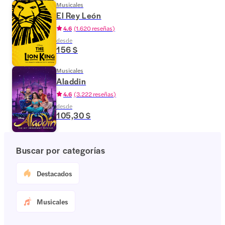
Musicales
El Rey León
4.6
(
1.620 reseñas
)
desde
156 $
Musicales
Aladdin
4.6
(
3.222 reseñas
)
desde
105,30 $
Buscar por categorías
Destacados
Musicales