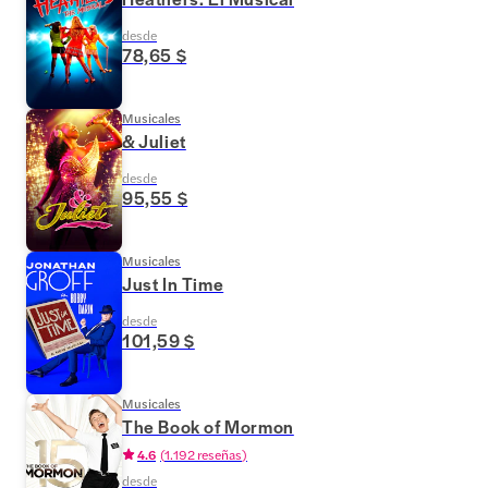
desde
78,65 $
Musicales
& Juliet
desde
95,55 $
Musicales
Just In Time
desde
101,59 $
Musicales
The Book of Mormon
4.6
(
1.192 reseñas
)
desde