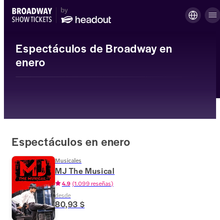
Espectáculos de Broadway en
enero
Espectáculos en enero
Musicales
MJ The Musical
4.9
(
1.099 reseñas
)
desde
80,93 $