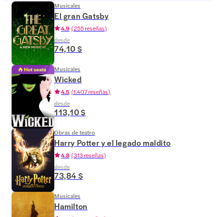
Musicales
El gran Gatsby
4.9
(
255 reseñas
)
desde
74,10 $
Musicales
Wicked
4.5
(
1.407 reseñas
)
desde
113,10 $
Obras de teatro
Harry Potter y el legado maldito
4.8
(
313 reseñas
)
desde
73,84 $
Musicales
Hamilton