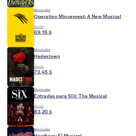
Musicales
Operation Mincemeat: A New Musical
desde
69,16 $
Musicales
Hadestown
desde
73,45 $
Musicales
Entradas para SIX: The Musical
desde
83,20 $
Musicales
Heathers: El Musical