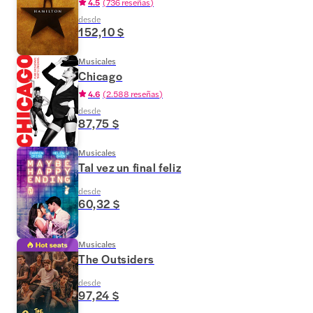
4.5
(
736 reseñas
)
desde
152,10 $
Musicales
Chicago
4.6
(
2.588 reseñas
)
desde
87,75 $
Musicales
Tal vez un final feliz
desde
60,32 $
Musicales
The Outsiders
desde
97,24 $