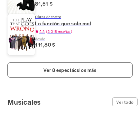
81,51 $
Obras de teatro
La función que sale mal
4.4
(
2.018 reseñas
)
desde
111,80 $
Ver 8 espectáculos más
Musicales
Ver todo