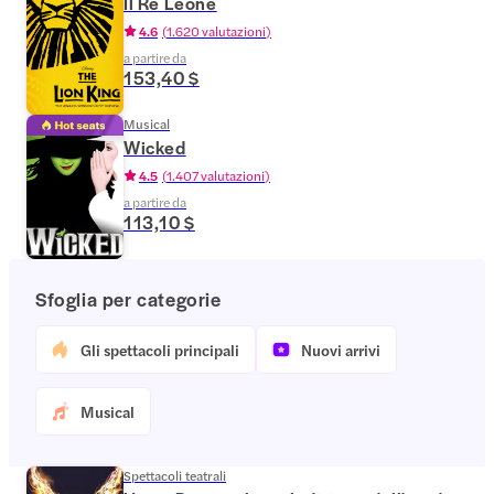
Il Re Leone
4.6
(
1.620 valutazioni
)
a partire da
153,40 $
Musical
Wicked
4.5
(
1.407 valutazioni
)
a partire da
113,10 $
Sfoglia per categorie
Gli spettacoli principali
Nuovi arrivi
Musical
Spettacoli teatrali