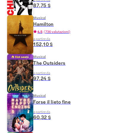
87,75 $
Musical
Hamilton
4.5
(
736 valutazioni
)
a partire da
152,10 $
Musical
The Outsiders
a partire da
97,24 $
Musical
Forse il lieto fine
a partire da
60,32 $