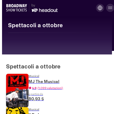
Spettacoli a ottobre
Spettacoli a ottobre
Musical
MJ The Musical
4.9
(
1.099 valutazioni
)
a partire da
80,93 $
Musical