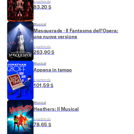
a partire da
83,20 $
Musical
Masquerade - Il Fantasma dell'Opera:
una nuova versione
a partire da
263,90 $
Musical
Appena in tempo
a partire da
101,59 $
Musical
Heathers: Il Musical
a partire da
78,65 $