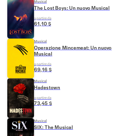
Musical
The Lost Boys: Un nuovo Musical
a partire da
61,10 $
Musical
Operazione Mincemeat: Un nuovo
Musical
a partire da
69,16 $
Musical
Hadestown
a partire da
73,45 $
Musical
SIX: The Musical