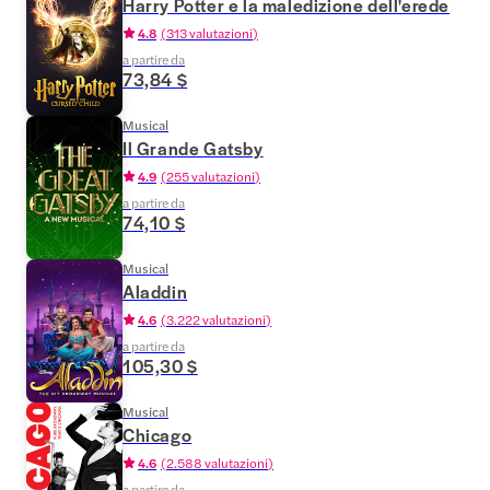
Harry Potter e la maledizione dell'erede
4.8
(
313 valutazioni
)
a partire da
73,84 $
Musical
Il Grande Gatsby
4.9
(
255 valutazioni
)
a partire da
74,10 $
Musical
Aladdin
4.6
(
3.222 valutazioni
)
a partire da
105,30 $
Musical
Chicago
4.6
(
2.588 valutazioni
)
a partire da