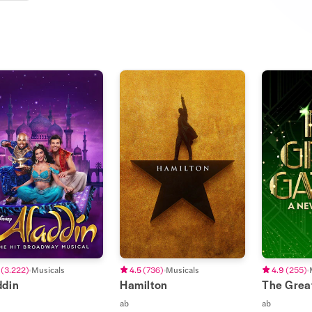
(
3.222
)
Musicals
4.5
(
736
)
Musicals
4.9
(
255
)
ddin
Hamilton
The Grea
ab
ab