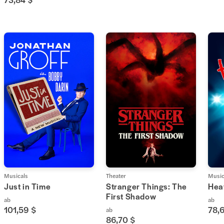
Musicals
Theater
Music
Just in Time
Stranger Things: The
Hea
First Shadow
ab
ab
101,59 $
78,
ab
86,70 $