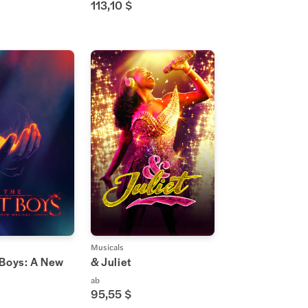
113,10 $
Musicals
 Boys: A New
& Juliet
ab
95,55 $