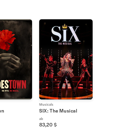
Musicals
wn
SIX: The Musical
ab
83,20 $