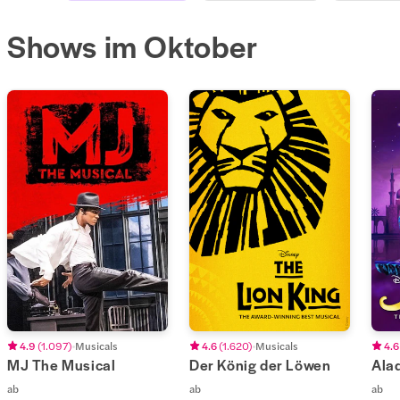
Shows im Oktober
4.9
(
1.097
)
Musicals
4.6
(
1.620
)
Musicals
4.6
MJ The Musical
Der König der Löwen
Ala
ab
ab
ab