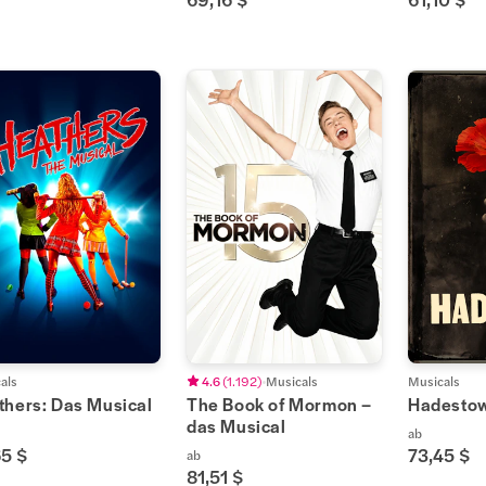
als
4.6
(
1.192
)
Musicals
Musicals
thers: Das Musical
The Book of Mormon –
Hadesto
das Musical
ab
65 $
73,45 $
ab
81,51 $