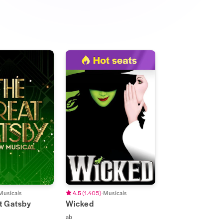
Musicals
4.5
(
1.405
)
Musicals
t Gatsby
Wicked
ab