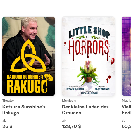
Theater
Musicals
Music
Katsura Sunshine's
Der kleine Laden des
Viel
Rakugo
Grauens
End
ab
ab
ab
26 $
128,70 $
60,