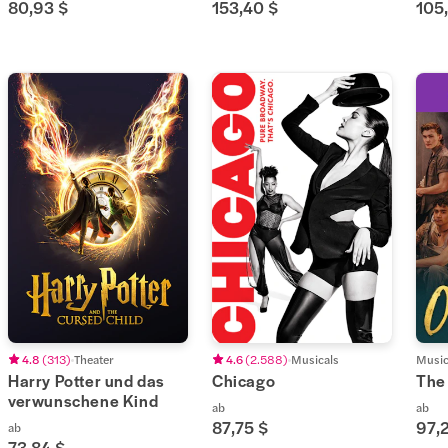
80,93 $
153,40 $
105
4.8
(
313
)
Theater
4.6
(
2.588
)
Musicals
Music
Harry Potter und das
Chicago
The
verwunschene Kind
ab
ab
87,75 $
97,
ab
73,84 $