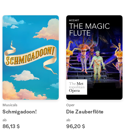
Musicals
Oper
Schmigadoon!
Die Zauberflöte
ab
ab
86,13 $
96,20 $