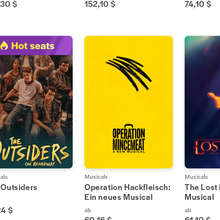
,30 $
152,10 $
74,10 $
als
Musicals
Musicals
 Outsiders
Operation Hackfleisch:
The Lost
Ein neues Musical
Musical
24 $
ab
ab
69,16 $
61,10 $