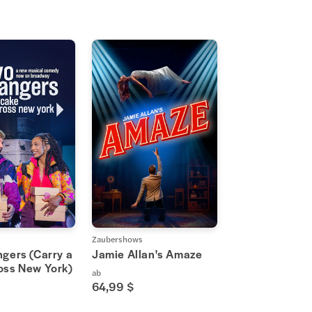
Zaubershows
ngers (Carry a
Jamie Allan's Amaze
oss New York)
ab
64,99 $