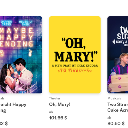
als
Theater
Musicals
leicht Happy
Oh, Mary!
Two Stra
ing
Cake Acr
ab
101,66 $
ab
32 $
80,60 $