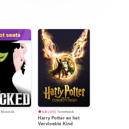
Musicals
4.8
(
313
)
Toneelstuk
Harry Potter en het
Vervloekte Kind