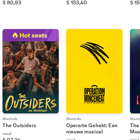
$ 80,93
$ 153,40
$ 15
Musicals
Musicals
Music
The Outsiders
Operatie Gehakt: Een
The
nieuwe musical
Mus
vanaf
$ 97,24
vanaf
vanaf