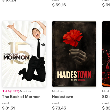
$ 69,16
$ 61
4.6
(
1.192
)
Musicals
Musicals
Music
The Book of Mormon
Hadestown
SIX
vanaf
vanaf
vanaf
$ 81,51
$ 73,45
$ 8