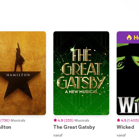
(
736
)
Musicals
4.9
(
255
)
Musicals
4.5
(
1.405
)
ilton
The Great Gatsby
Wicked
vanaf
vanaf