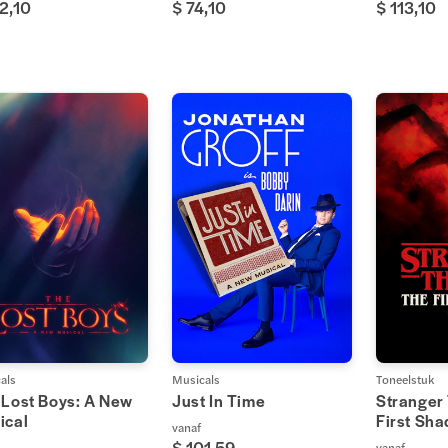
2,10
$ 74,10
$ 113,10
als
Musicals
Toneelstuk
 Lost Boys: A New
Just In Time
Stranger
ical
First Sh
vanaf
$ 101,59
vanaf