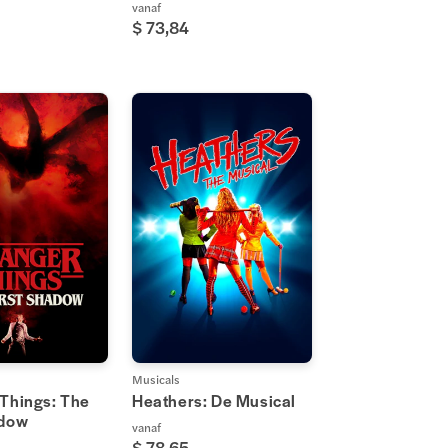
vanaf
$ 73,84
Musicals
 Things: The
Heathers: De Musical
adow
vanaf
$ 78,65