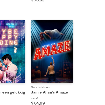
Goochelshows
n een gelukkig
Jamie Allan's Amaze
vanaf
$ 64,99