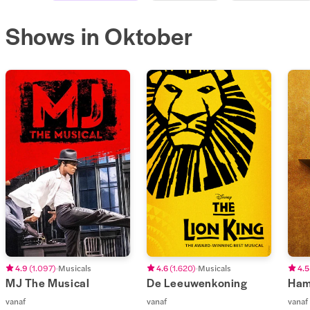
Shows in Oktober
4.9
(
1.097
)
Musicals
4.6
(
1.620
)
Musicals
4.5
MJ The Musical
De Leeuwenkoning
Ham
vanaf
vanaf
vanaf