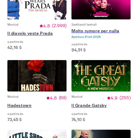
Musical
4.8
(
2.999
)
Spettacoli teatrali
Molto rumore per nulla
Il diavolo veste Prada
Apertura
31 ott 2026
a partire da
a partire da
42,16 $
94,51 $
Musical
4.8
(
69
)
Musical
4.9
(
255
)
Hadestown
Il Grande Gatsby
a partire da
a partire da
73,45 $
74,10 $