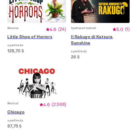
Musical
4.6
(
24
)
Spettacoli teatrali
5.0
(
1
)
Little Shop of Horrors
Il Rakugo di Katsura
Sunshine
a partire da
128,70 $
a partire da
26 $
Musical
4.6
(
2.588
)
Chicago
a partire da
87,75 $