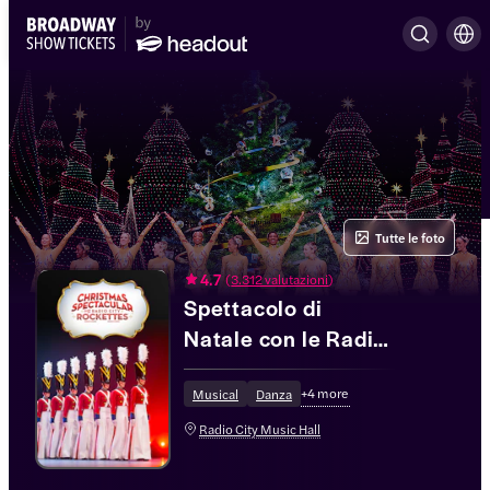
Tutte le foto
4.7
(
3.312 valutazioni
)
Spettacolo di
Natale con le Radio
City Rockettes®
+
4
more
Musical
Danza
Radio City Music Hall