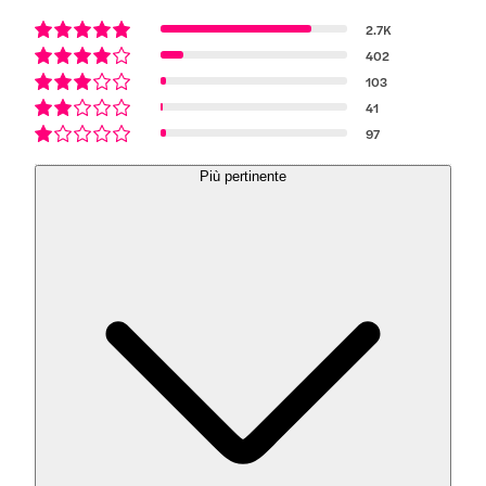
2.7K
402
103
41
97
Più pertinente