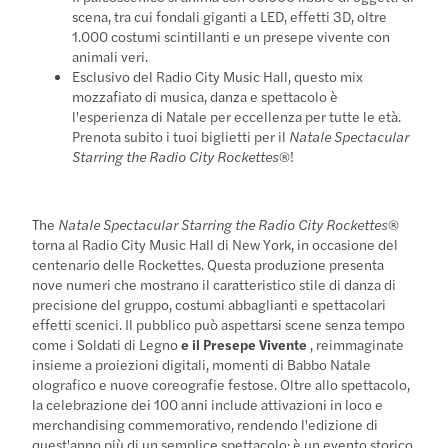
scena, tra cui fondali giganti a LED, effetti 3D, oltre
1.000 costumi scintillanti e un presepe vivente con
animali veri.
Esclusivo del Radio City Music Hall, questo mix
mozzafiato di musica, danza e spettacolo è
l'esperienza di Natale per eccellenza per tutte le età.
Prenota subito i tuoi biglietti per il
Natale Spectacular
Starring the Radio City Rockettes
®!
The
Natale Spectacular Starring the Radio City Rockettes
®
torna al Radio City Music Hall di New York, in occasione del
centenario delle Rockettes. Questa produzione presenta
nove numeri che mostrano il caratteristico stile di danza di
precisione del gruppo, costumi abbaglianti e spettacolari
effetti scenici. Il pubblico può aspettarsi scene senza tempo
come i Soldati di Legno
e il Presepe Vivente
, reimmaginate
insieme a proiezioni digitali, momenti di Babbo Natale
olografico e nuove coreografie festose. Oltre allo spettacolo,
la celebrazione dei 100 anni include attivazioni in loco e
merchandising commemorativo, rendendo l'edizione di
quest'anno più di un semplice spettacolo: è un evento storico