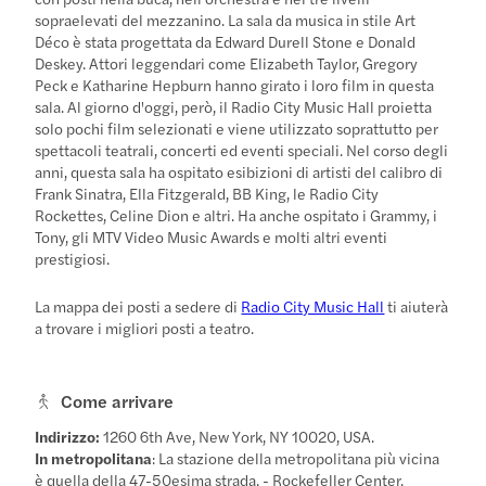
sopraelevati del mezzanino. La sala da musica in stile Art
Déco è stata progettata da Edward Durell Stone e Donald
Deskey. Attori leggendari come Elizabeth Taylor, Gregory
Peck e Katharine Hepburn hanno girato i loro film in questa
sala. Al giorno d'oggi, però, il Radio City Music Hall proietta
solo pochi film selezionati e viene utilizzato soprattutto per
spettacoli teatrali, concerti ed eventi speciali. Nel corso degli
anni, questa sala ha ospitato esibizioni di artisti del calibro di
Frank Sinatra, Ella Fitzgerald, BB King, le Radio City
Rockettes, Celine Dion e altri. Ha anche ospitato i Grammy, i
Tony, gli MTV Video Music Awards e molti altri eventi
prestigiosi.
La mappa dei posti a sedere di
Radio City Music Hall
ti aiuterà
a trovare i migliori posti a teatro.
Come arrivare
Indirizzo:
1260 6th Ave, New York, NY 10020, USA.
In metropolitana
: La stazione della metropolitana più vicina
è quella della 47-50esima strada. - Rockefeller Center.