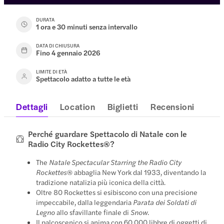
DURATA
1 ora e 30 minuti senza intervallo
DATA DI CHIUSURA
Fino 4 gennaio 2026
LIMITE DI ETÀ
Spettacolo adatto a tutte le età
Dettagli
Location
Biglietti
Recensioni
Perché guardare Spettacolo di Natale con le
Radio City Rockettes®?
The
Natale Spectacular Starring the Radio City
Rockettes
® abbaglia New York dal 1933, diventando la
tradizione natalizia più iconica della città.
Oltre 80 Rockettes si esibiscono con una precisione
impeccabile, dalla leggendaria
Parata dei Soldati di
Legno
allo sfavillante finale di
Snow
.
Il palcoscenico si anima con 60.000 libbre di oggetti di