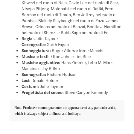
Khwezi nel ruolo di Nala, Gavin Lee nel ruolo di Scar,
Ntsepa Pitjeng-Molebatsi nel ruolo di Rafiki, Fred
Berman nel ruolo di Timon, Ben Jeffrey nel ruolo di
Pumbaa, Blakely Slaybaugh nel ruolo di Zazu, James
Brown-Orleans nel ruolo di Banzai, Bonita J. Hamilton
nel ruolo di Shenzi e Robb Sapp nel ruolo di Ed
Regia
: Julie Taymor
Coreografia
: Garth Fagan
Sceneggiatura:
Roger Allers e Irene Mecchi
Musica e testi:
Elton John e Tim Rice
Musiche aggiuntive:
Hans Zimmer, Lebo M, Mark
Mancina e Jay Rifkin
Scenografia:
Richard Hudson
Luci:
Donald Holder
Costumi:
Julie Taymor
Progettista del suono:
Steve Canyon Kennedy
Note: Producers cannot guarantee the appearance of any particular artist,
which is always subject to illness and holidays.