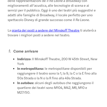
delle rappresentazioni de
Il Re Leone a Broadway
con
miglioramenti all’acustica, alle tecnologie di scena e ai
servizi per il pubblico. Oggi è uno dei teatri più suggestivi e
adatti alle famiglie di Broadway, il locale perfetto per uno
spettacolo Disney di grande successo come
Il Re Leone
.
La
pianta dei posti a sedere del Minskoff Theatre
ti aiuterà a
trovare i migliori posti a sedere nel teatro.
Come arrivare
Indirizzo
: Il Minskoff Theatre, 200 W 45th Street, New
York
In metropolitana:
le metropolitane disponibili per
raggiungere il teatro sono la 1, la 9, la C o la E fino alla
50a Strada o la N o la R fino alla 49a Strada.
In autobus:
alcuni degli autobus che raggiungono il
quartiere dei teatri sono M104, M42, M6, M10 e
M27/50.