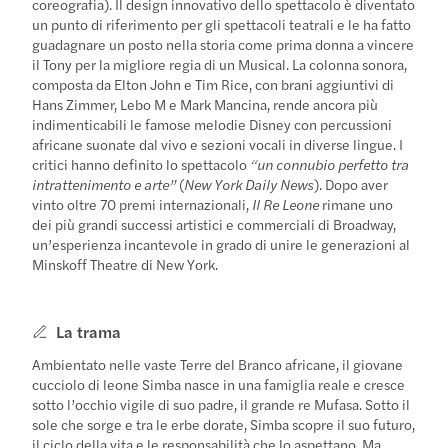
coreografia). Il design innovativo dello spettacolo è diventato
un punto di riferimento per gli spettacoli teatrali e le ha fatto
guadagnare un posto nella storia come prima donna a vincere
il Tony per la migliore regia di un Musical. La colonna sonora,
composta da Elton John e Tim Rice, con brani aggiuntivi di
Hans Zimmer, Lebo M e Mark Mancina, rende ancora più
indimenticabili le famose melodie Disney con percussioni
africane suonate dal vivo e sezioni vocali in diverse lingue. I
critici hanno definito lo spettacolo
“un connubio perfetto tra
intrattenimento e arte”
(
New York Daily News
). Dopo aver
vinto oltre 70 premi internazionali,
Il Re Leone
rimane uno
dei più grandi successi artistici e commerciali di Broadway,
un’esperienza incantevole in grado di unire le generazioni al
Minskoff Theatre di New York.
La trama
Ambientato nelle vaste Terre del Branco africane, il giovane
cucciolo di leone Simba nasce in una famiglia reale e cresce
sotto l’occhio vigile di suo padre, il grande re Mufasa. Sotto il
sole che sorge e tra le erbe dorate, Simba scopre il suo futuro,
il ciclo della vita e le responsabilità che lo aspettano. Ma