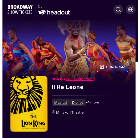
Tutte le foto
4.6
(
1.620 valutazioni
)
Il Re Leone
+
4
more
Musical
Disney
Minskoff Theatre