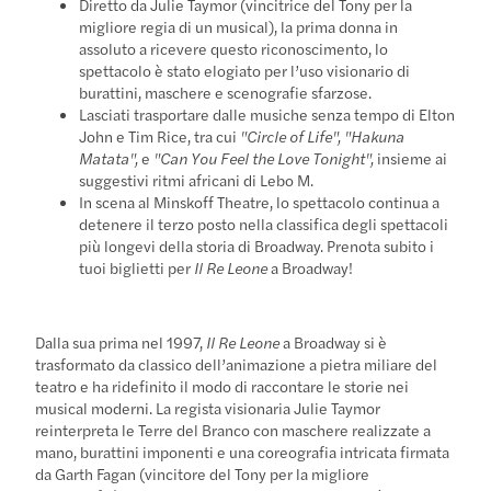
Diretto da Julie Taymor (vincitrice del Tony per la
migliore regia di un musical), la prima donna in
assoluto a ricevere questo riconoscimento, lo
spettacolo è stato elogiato per l’uso visionario di
burattini, maschere e scenografie sfarzose.
Lasciati trasportare dalle musiche senza tempo di Elton
John e Tim Rice, tra cui
"Circle of Life", "Hakuna
Matata",
e
"Can You Feel the Love Tonight",
insieme ai
suggestivi ritmi africani di Lebo M.
In scena al Minskoff Theatre, lo spettacolo continua a
detenere il terzo posto nella classifica degli spettacoli
più longevi della storia di Broadway. Prenota subito i
tuoi biglietti per
Il Re Leone
a Broadway!
Dalla sua prima nel 1997,
Il Re Leone
a Broadway si è
trasformato da classico dell’animazione a pietra miliare del
teatro e ha ridefinito il modo di raccontare le storie nei
musical moderni. La regista visionaria Julie Taymor
reinterpreta le Terre del Branco con maschere realizzate a
mano, burattini imponenti e una coreografia intricata firmata
da Garth Fagan (vincitore del Tony per la migliore