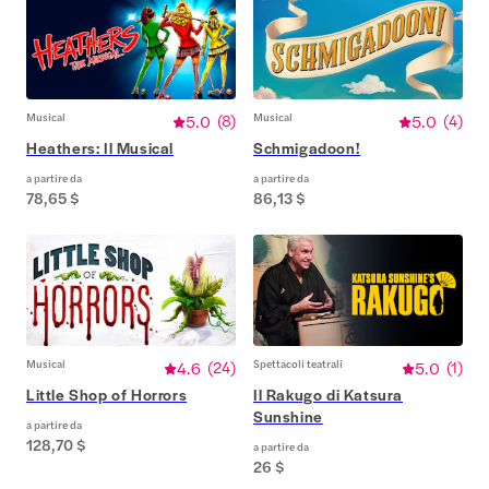
Musical
5.0
(
8
)
Musical
5.0
(
4
)
Heathers: Il Musical
Schmigadoon!
a partire da
a partire da
78,65 $
86,13 $
Musical
4.6
(
24
)
Spettacoli teatrali
5.0
(
1
)
Little Shop of Horrors
Il Rakugo di Katsura
Sunshine
a partire da
128,70 $
a partire da
26 $