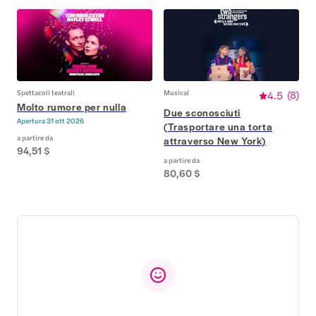
Spettacoli teatrali
Musical
4.5
(
8
)
Molto rumore per nulla
Due sconosciuti
Apertura
31 ott 2026
(Trasportare una torta
a partire da
attraverso New York)
94,51 $
a partire da
80,60 $