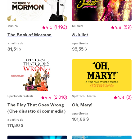
Musical
4.6
(
1.192
)
Musical
4.9
(
89
)
The Book of Mormon
& Juliet
a partire da
a partire da
81,51 $
95,55 $
Spettacoli teatrali
4.4
(
2.018
)
Spettacoli teatrali
4.8
(
8
)
The Play That Goes Wrong
Oh, Mary!
(Che disastro di commedia)
a partire da
101,66 $
a partire da
111,80 $