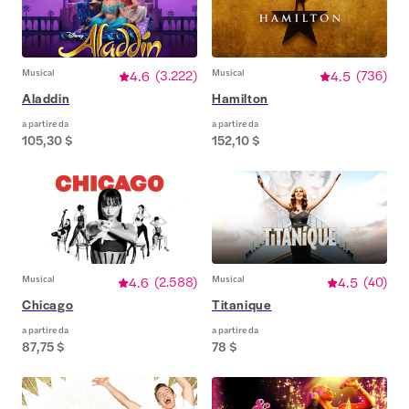
Musical
4.6
(
3.222
)
Musical
4.5
(
736
)
Aladdin
Hamilton
a partire da
a partire da
105,30 $
152,10 $
Musical
4.6
(
2.588
)
Musical
4.5
(
40
)
Chicago
Titanique
a partire da
a partire da
87,75 $
78 $