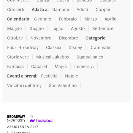
Concerti
Adatti a
:
Bambini
Adulti
Coppie
Calendario
:
Gennaio
Febbraio
Marzo
Aprile
Maggio
Giugno
Luglio
Agosto
Settembre
Ottobre
Novembre
Dicembre
Categorie
:
Fuori Broadway
Classici
Disney
Drammatici
Storie vere
Musical Jukebox
Star sul palco
Fantasia
Cabaret
Magia
Immersivi
Eventi e premi
:
Festività
Natale
Vincitori del Tony
San Valentino
ASSISTENZA 24/7
Contattaci