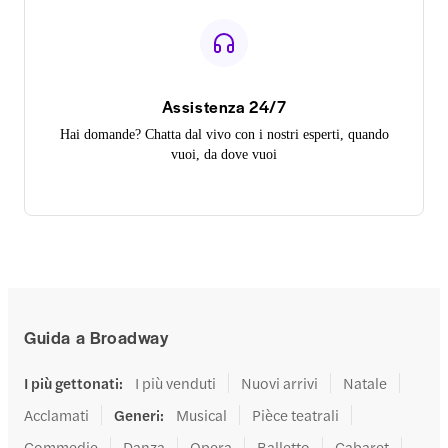
Assistenza 24/7
Hai domande? Chatta dal vivo con i nostri esperti, quando
vuoi, da dove vuoi
Guida a Broadway
I più gettonati
:
I più venduti
Nuovi arrivi
Natale
Acclamati
Generi
:
Musical
Pièce teatrali
Commedie
Danza
Opera
Balletto
Cabaret