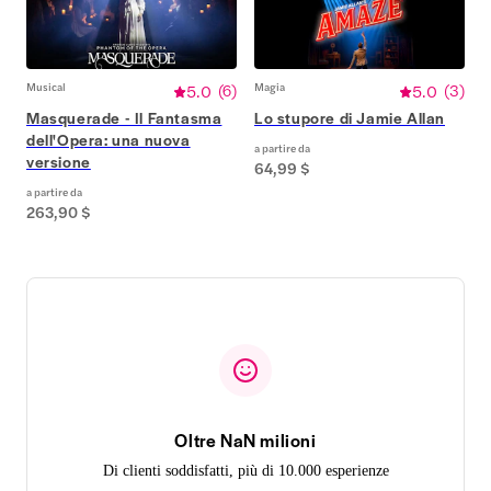
Musical
5.0
(
6
)
Magia
5.0
(
3
)
Masquerade - Il Fantasma
Lo stupore di Jamie Allan
dell'Opera: una nuova
a partire da
versione
64,99 $
a partire da
263,90 $
Oltre NaN milioni
Di clienti soddisfatti, più di 10.000 esperienze