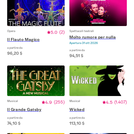
Opera
5.0
(
2
)
Spettacoli teatrali
Molto rumore per nulla
Il Flauto Magico
Apertura
31 ott 2026
a partire da
a partire da
96,20 $
94,51 $
Musical
4.9
(
255
)
Musical
4.5
(
1.407
)
Il Grande Gatsby
Wicked
a partire da
a partire da
74,10 $
113,10 $