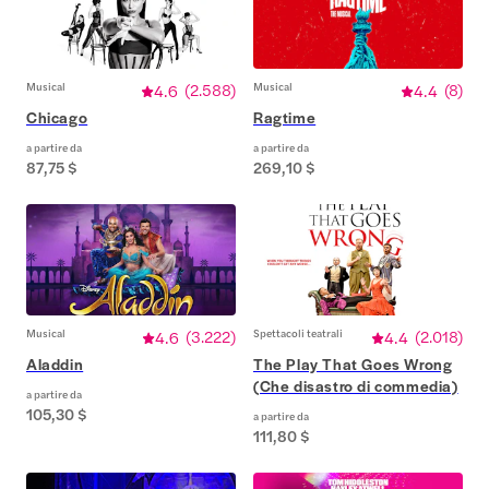
Musical
4.6
(
2.588
)
Musical
4.4
(
8
)
Chicago
Ragtime
a partire da
a partire da
87,75 $
269,10 $
Musical
4.6
(
3.222
)
Spettacoli teatrali
4.4
(
2.018
)
Aladdin
The Play That Goes Wrong
(Che disastro di commedia)
a partire da
105,30 $
a partire da
111,80 $