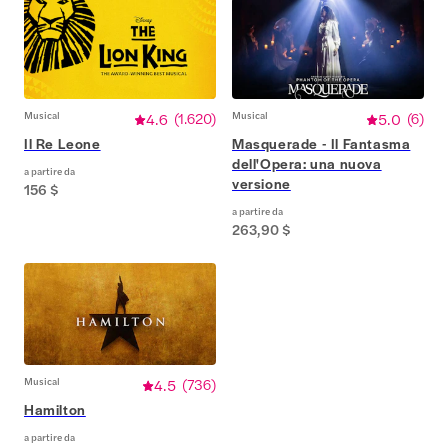
Musical
4.6
(
1.620
)
Musical
5.0
(
6
)
Il Re Leone
Masquerade - Il Fantasma
dell'Opera: una nuova
a partire da
versione
156 $
a partire da
263,90 $
Musical
4.5
(
736
)
Hamilton
a partire da