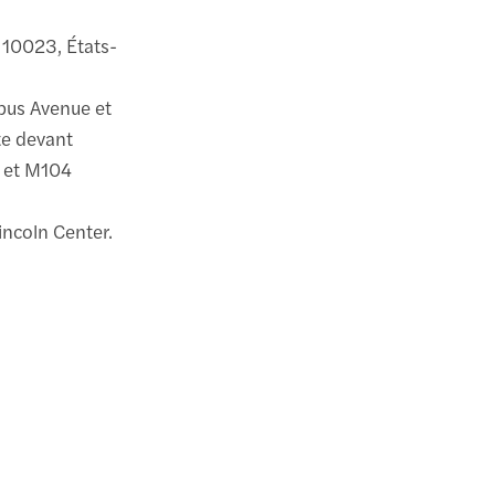
 10023, États-
mbus Avenue et
ête devant
6 et M104
Lincoln Center.