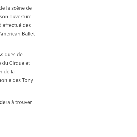
de la scène de
 son ouverture
t effectué des
'American Ballet
ssiques de
e du Cirque et
n de la
monie des Tony
dera à trouver