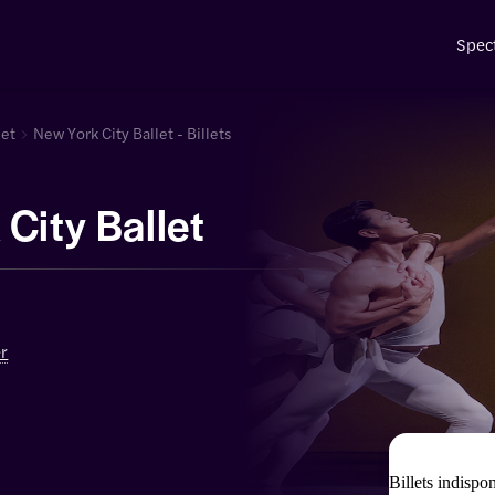
Spec
let
New York City Ballet - Billets
City Ballet
er
Billets indispo