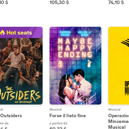
10 $
105,30 $
74,10 $
al
Musical
Musical
 Outsiders
Forse il lieto fine
Operazio
Mincemea
ire da
a partire da
Musical
24 $
60,32 $