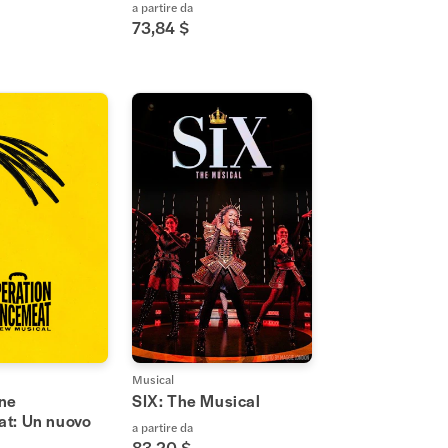
a partire da
73,84 $
Musical
ne
SIX: The Musical
t: Un nuovo
a partire da
83,20 $