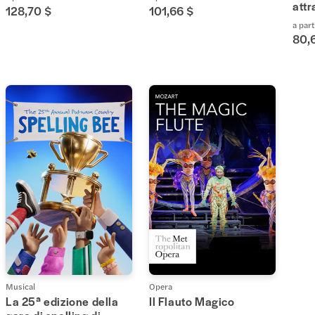
att
128,70 $
101,66 $
a part
80,
Musical
Opera
La 25ª edizione della
Il Flauto Magico