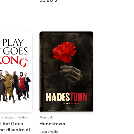
)
Spettacoli teatrali
Musical
 That Goes
Hadestown
e disastro di
a partire da