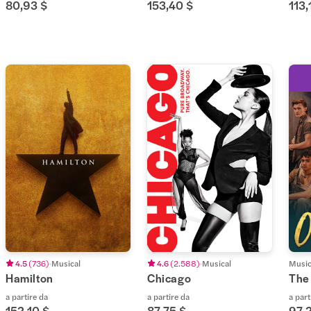
80,93 $
153,40 $
113,
4.5
(
736
)
Musical
4.6
(
2.588
)
Musical
Music
Hamilton
Chicago
The
a partire da
a partire da
a part
152,10 $
87,75 $
97,