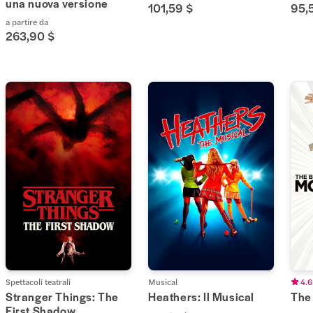
una nuova versione
101,59 $
95,
a partire da
263,90 $
Spettacoli teatrali
Musical
4.6
Stranger Things: The
Heathers: Il Musical
The
First Shadow