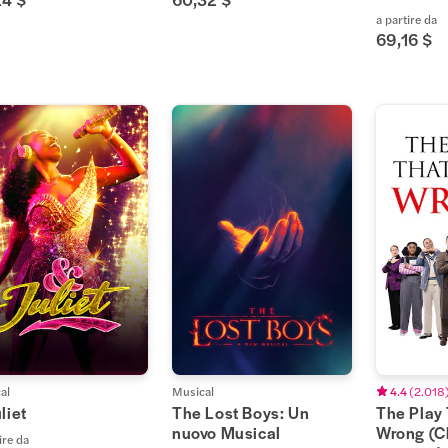
a partire da
69,16 $
al
Musical
4.4
(
2.018
liet
The Lost Boys: Un
The Play
nuovo Musical
Wrong (Ch
ire da