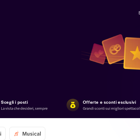
Scegli i posti
Offerte e sconti esclusivi
La vista che desideri, sempre
Grandi sconti sui migliori spettaco
i
Musical