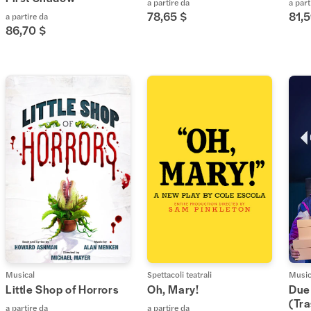
a partire da
a part
78,65 $
81,5
a partire da
86,70 $
Musical
Spettacoli teatrali
Music
Little Shop of Horrors
Oh, Mary!
Due
(Tra
a partire da
a partire da