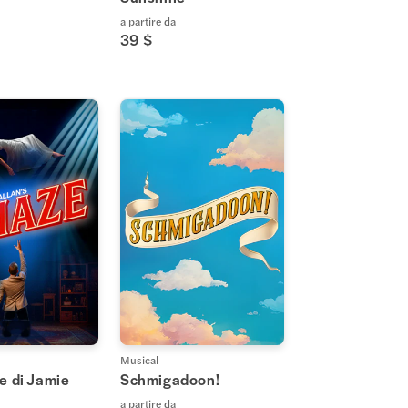
a partire da
39 $
Musical
e di Jamie
Schmigadoon!
a partire da