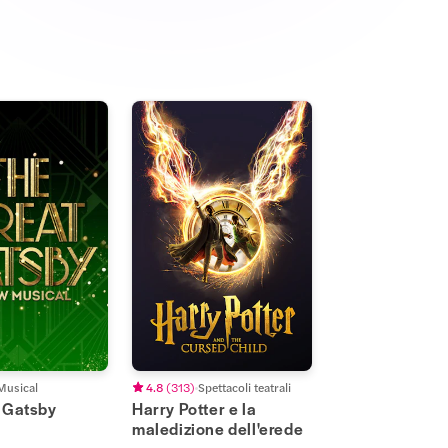
Musical
4.8
(
313
)
Spettacoli teatrali
e Gatsby
Harry Potter e la
maledizione dell'erede