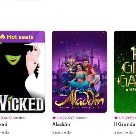
(
1.407
)
Musical
4.6
(
3.222
)
Musical
4.9
(
255
)
ked
Aladdin
Il Grand
ire da
a partire da
a partire da