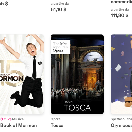
commedi
55 $
a partire da
61,10 $
a partire da
111,80 $
(
1.192
)
Musical
Opera
Spettacoli tea
 Book of Mormon
Tosca
Ogni cosa