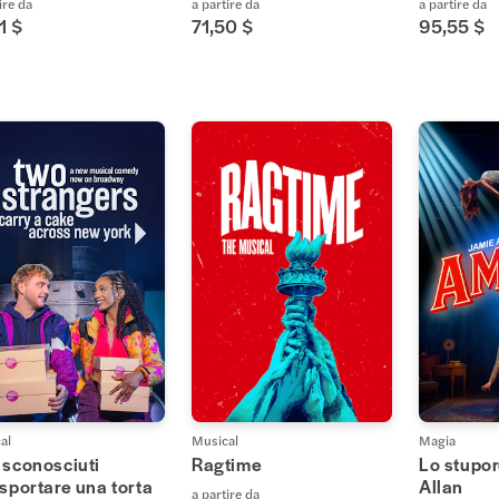
ire da
a partire da
a partire da
1 $
71,50 $
95,55 $
al
Musical
Magia
 sconosciuti
Ragtime
Lo stupor
sportare una torta
Allan
a partire da