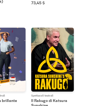
a)
73,45 $
trali
Spettacoli teatrali
 brillante
Il Rakugo di Katsura
Sunshine