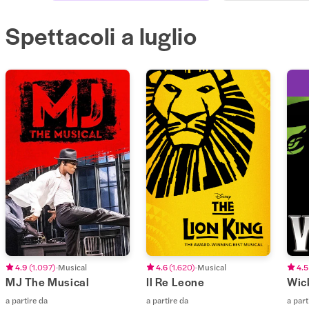
Spettacoli a luglio
4.9
(
1.097
)
Musical
4.6
(
1.620
)
Musical
4.5
MJ The Musical
Il Re Leone
Wic
a partire da
a partire da
a part