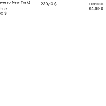
raverso New York)
230,10 $
a partire da
64,99 $
ire da
60 $