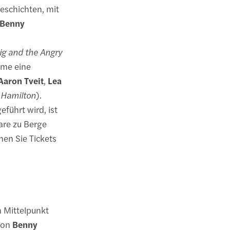
eschichten, mit
Benny
g and the Angry
hme eine
Aaron Tveit
,
Lea
(
Hamilton
).
eführt wird, ist
aare zu Berge
hen Sie Tickets
 Mittelpunkt
 von
Benny