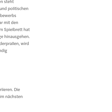
n steht
 und politischen
ttbewerbs
ar mit den
m Spielbrett hat
ge hinausgehen.
erprallen, wird
ändig
iieren. Die
 im nächsten