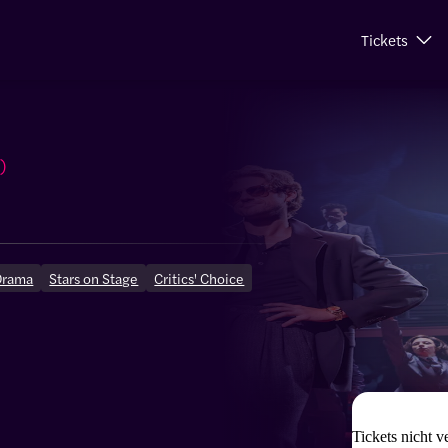
Tickets
)
Drama
Stars on Stage
Critics' Choice
Tickets nicht v