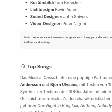
Kostümbild:
Tom Broecker
Lichtdesign:
Kevin Adams
Sound Designer:
John Shivers
Video-Designer:
Peter Nigrini
Note: Producers cannot guarantee the appearance of any particular artist, 
to illness and holidays.
Top Songs
Das Musical
Chess
bietet eine poppige Partitur 
Andersson
und
Björn Ulvaeus
, mit Texten von
T
Synthesizer-Texturen der 1980er Jahre mit eine
Geschichte vermischt. Zu den charakteristisch
gehören
One Night in Bangkok
,
Anthem, Nobody'