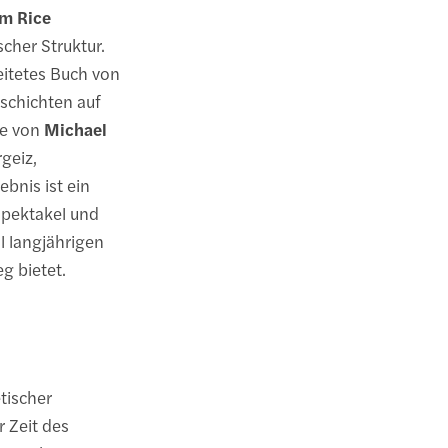
im Rice
cher Struktur.
eitetes Buch von
eschichten auf
ie von
Michael
geiz,
bnis ist ein
Spektakel und
l langjährigen
g bietet.
tischer
r Zeit des