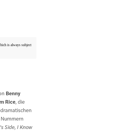
which is always subject
von
Benny
im Rice
, die
r dramatischen
en Nummern
s Side, I Know