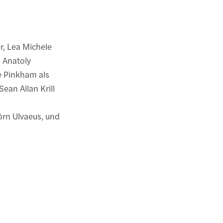
r, Lea Michele
s Anatoly
e Pinkham als
ean Allan Krill
örn Ulvaeus, und