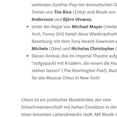
verbinden Synthie-Pop mit dramatischen G
Texten von
Tim Rice
(
Evita
) und Musik von
Andersson
und
Björn Ulvaeus.
Unter der Regie von
Michael Mayer
(
Hedwi
Inch
,
Funny Girl
) bietet diese Wiederaufna
Besetzung mit dem Tony Award-Gewinner
Michele
(
Glee
) und
Nicholas Christopher
Dieses Revival, das im Imperial Theatre aufg
"vollgepackt mit Knallern, die einem die H
stehen lassen" (
The Washington Post
). Buc
für das Musical
Chess
in New York!
Chess
ist ein politischer Musikthriller, der eine
Schachmeisterschaft mit hohen Einsätzen in den
eines brisanten Liebesdreiecks stellt. Mit Musik