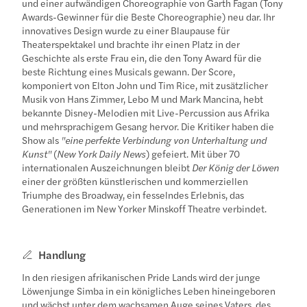
und einer aufwändigen Choreographie von Garth Fagan (Tony
Awards-Gewinner für die Beste Choreographie) neu dar. Ihr
innovatives Design wurde zu einer Blaupause für
Theaterspektakel und brachte ihr einen Platz in der
Geschichte als erste Frau ein, die den Tony Award für die
beste Richtung eines Musicals gewann. Der Score,
komponiert von Elton John und Tim Rice, mit zusätzlicher
Musik von Hans Zimmer, Lebo M und Mark Mancina, hebt
bekannte Disney-Melodien mit Live-Percussion aus Afrika
und mehrsprachigem Gesang hervor. Die Kritiker haben die
Show als
"eine perfekte Verbindung von Unterhaltung und
Kunst"
(
New York Daily News
) gefeiert. Mit über 70
internationalen Auszeichnungen bleibt
Der König der Löwen
einer der größten künstlerischen und kommerziellen
Triumphe des Broadway, ein fesselndes Erlebnis, das
Generationen im New Yorker Minskoff Theatre verbindet.
Handlung
In den riesigen afrikanischen Pride Lands wird der junge
Löwenjunge Simba in ein königliches Leben hineingeboren
und wächst unter dem wachsamen Auge seines Vaters, des