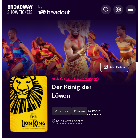
Alle Fotos
4.6
(
1.620 Bewertungen
)
Der König der
Löwen
+
4
more
Musicals
Disney
Minskoff Theatre