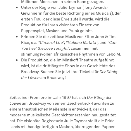
Millionen Menschen in seinen Bann gezogen.
Unter der Regie von Julie Taymor (Tony Awards-
Gewinnerin für die beste Richtung eines Musicals), der
ersten Frau, der diese Ehre zuteil wurde, wird die
Produktion für ihren visionären Einsatz von
Puppenspiel, Masken und Prunk gelobt.
Erleben Sie die zeitlose Musik von Elton John & Tim
Rice, u.a.
"Circle of Life", "Hakuna Matata",
und
"Can
You Feel the Love Tonight",
zusammen mit
stimmungsvollen afrikanischen Rhythmen von Lebo M.
Die Produktion, die im Minskoff Theatre aufgeführt
wird, ist die drittlängste Show in der Geschichte des
Broadway. Buchen Sie jetzt Ihre Tickets für
Der König
der Löwen
am Broadway!
Seit seiner Premiere im Jahr 1997 hat sich
Der König der
Löwen
am Broadway von einem Zeichentrick-Favoriten zu
einem theatralischen Meilenstein entwickelt, der das
moderne musikalische Geschichtenerzählen neu gestaltet
hat. Die visionäre Regisseurin Julie Taymor stellt die Pride
Lands mit handgefertigten Masken, überragenden Puppen