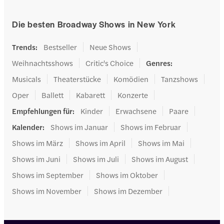
Die besten Broadway Shows in New York
Trends
:
Bestseller
Neue Shows
Weihnachtsshows
Critic's Choice
Genres
:
Musicals
Theaterstücke
Komödien
Tanzshows
Oper
Ballett
Kabarett
Konzerte
Empfehlungen für
:
Kinder
Erwachsene
Paare
Kalender
:
Shows im Januar
Shows im Februar
Shows im März
Shows im April
Shows im Mai
Shows im Juni
Shows im Juli
Shows im August
Shows im September
Shows im Oktober
Shows im November
Shows im Dezember