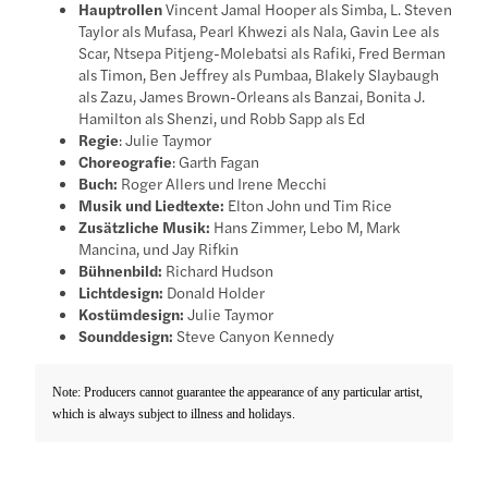
Hauptrollen
Vincent Jamal Hooper als Simba, L. Steven
Taylor als Mufasa, Pearl Khwezi als Nala, Gavin Lee als
Scar, Ntsepa Pitjeng-Molebatsi als Rafiki, Fred Berman
als Timon, Ben Jeffrey als Pumbaa, Blakely Slaybaugh
als Zazu, James Brown-Orleans als Banzai, Bonita J.
Hamilton als Shenzi, und Robb Sapp als Ed
Regie
: Julie Taymor
Choreografie
: Garth Fagan
Buch:
Roger Allers und Irene Mecchi
Musik und Liedtexte:
Elton John und Tim Rice
Zusätzliche Musik:
Hans Zimmer, Lebo M, Mark
Mancina, und Jay Rifkin
Bühnenbild:
Richard Hudson
Lichtdesign:
Donald Holder
Kostümdesign:
Julie Taymor
Sounddesign:
Steve Canyon Kennedy
Note: Producers cannot guarantee the appearance of any particular artist,
which is always subject to illness and holidays.