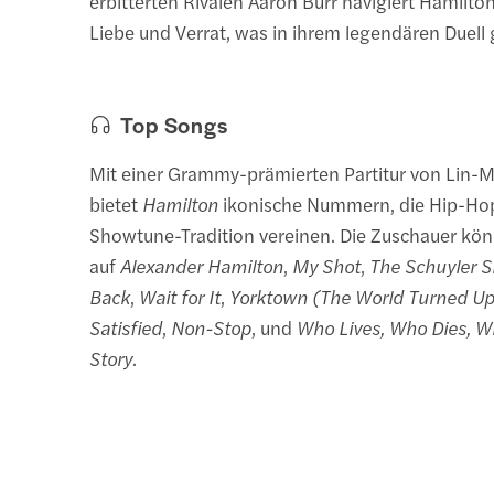
erbitterten Rivalen Aaron Burr navigiert Hamilton
Liebe und Verrat, was in ihrem legendären Duell g
Top Songs
Mit einer Grammy-prämierten Partitur von Lin-
bietet
Hamilton
ikonische Nummern, die Hip-Hop
Showtune-Tradition vereinen. Die Zuschauer kön
auf
Alexander Hamilton
,
My Shot
,
The Schuyler S
Back
,
Wait for It
,
Yorktown (The World Turned U
Satisfied
,
Non-Stop
, und
Who Lives, Who Dies, W
Story
.