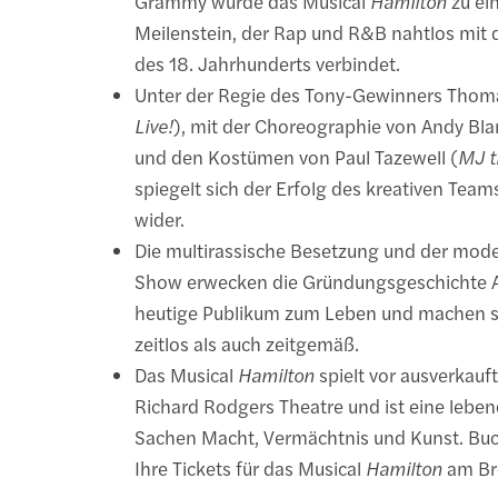
Grammy wurde das Musical
Hamilton
zu ei
Meilenstein, der Rap und R&B nahtlos mit 
des 18. Jahrhunderts verbindet.
Unter der Regie des Tony-Gewinners Thoma
Live!
), mit der Choreographie von Andy Bl
und den Kostümen von Paul Tazewell (
MJ t
spiegelt sich der Erfolg des kreativen Team
wider.
Die multirassische Besetzung und der mod
Show erwecken die Gründungsgeschichte A
heutige Publikum zum Leben und machen s
zeitlos als auch zeitgemäß.
Das Musical
Hamilton
spielt vor ausverkau
Richard Rodgers Theatre und ist eine leben
Sachen Macht, Vermächtnis und Kunst. Buch
Ihre Tickets für das Musical
Hamilton
am Br