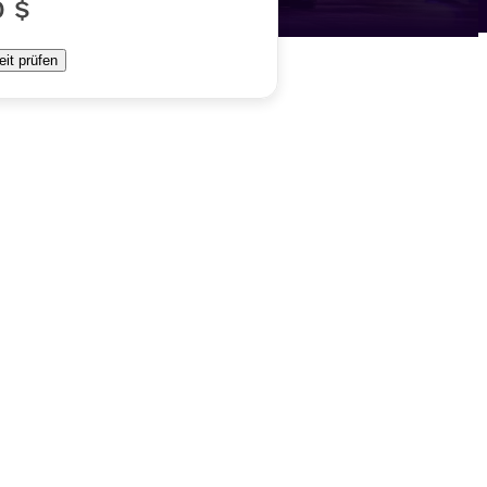
0 $
eit prüfen