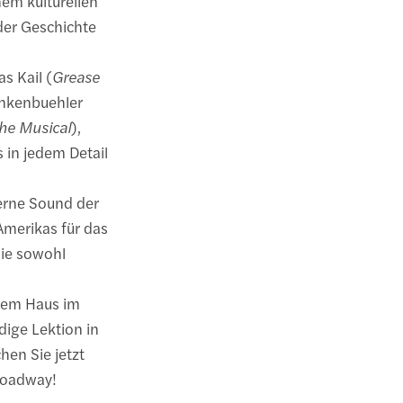
nem kulturellen
der Geschichte
s Kail (
Grease
ankenbuehler
he Musical
),
s in jedem Detail
erne Sound der
merikas für das
ie sowohl
ftem Haus im
dige Lektion in
en Sie jetzt
oadway!