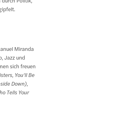
 durch Politik,
ipfelt.
Manuel Miranda
, Jazz und
nen sich freuen
isters
,
You'll Be
pside Down)
,
ho Tells Your