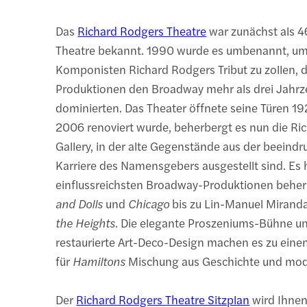
Das
Richard Rodgers Theatre
war zunächst als 4
Theatre bekannt. 1990 wurde es umbenannt, u
Komponisten Richard Rodgers Tribut zu zollen, 
Produktionen den Broadway mehr als drei Jahrz
dominierten. Das Theater öffnete seine Türen 1
2006 renoviert wurde, beherbergt es nun die Ri
Gallery, in der alte Gegenstände aus der beeind
Karriere des Namensgebers ausgestellt sind. Es 
einflussreichsten Broadway-Produktionen beher
and Dolls
und
Chicago
bis zu Lin-Manuel Miran
the Heights
. Die elegante Proszeniums-Bühne u
restaurierte Art-Deco-Design machen es zu eine
für
Hamiltons
Mischung aus Geschichte und mod
Der
Richard Rodgers Theatre Sitzplan
wird Ihnen