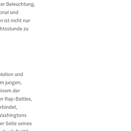
ter Beleuchtung,
ional und
on
ist nicht nur
chtsstunde zu
olution und
em jungen,
einem der
er Rap-Battles,
rbindet,
Washingtons
er Seite seines