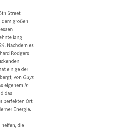
6th Street
m dem großen
dessen
ehnte lang
924. Nachdem es
chard Rodgers
ruckenden
hat einige der
bergt, von
Guys
das eigenem
In
nd das
m perfekten Ort
erner Energie.
 helfen, die