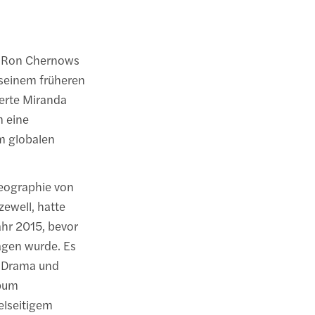
on Ron Chernows
 seinem früheren
erte Miranda
 eine
m globalen
reographie von
ewell, hatte
ahr 2015, bevor
agen wurde. Es
r Drama und
lbum
ielseitigem