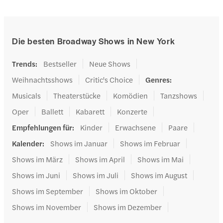
Die besten Broadway Shows in New York
Trends
:
Bestseller
Neue Shows
Weihnachtsshows
Critic's Choice
Genres
:
Musicals
Theaterstücke
Komödien
Tanzshows
Oper
Ballett
Kabarett
Konzerte
Empfehlungen für
:
Kinder
Erwachsene
Paare
Kalender
:
Shows im Januar
Shows im Februar
Shows im März
Shows im April
Shows im Mai
Shows im Juni
Shows im Juli
Shows im August
Shows im September
Shows im Oktober
Shows im November
Shows im Dezember