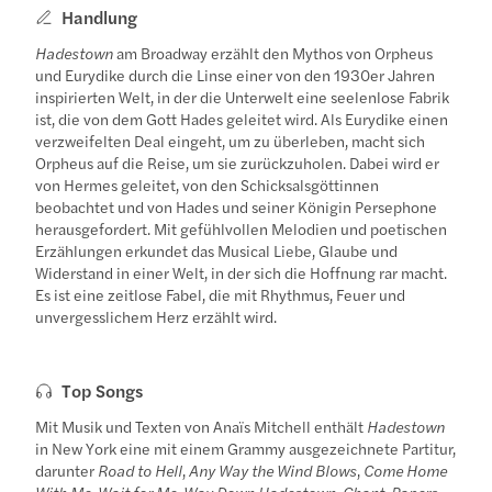
Handlung
Hadestown
am Broadway erzählt den Mythos von Orpheus
und Eurydike durch die Linse einer von den 1930er Jahren
inspirierten Welt, in der die Unterwelt eine seelenlose Fabrik
ist, die von dem Gott Hades geleitet wird. Als Eurydike einen
verzweifelten Deal eingeht, um zu überleben, macht sich
Orpheus auf die Reise, um sie zurückzuholen. Dabei wird er
von Hermes geleitet, von den Schicksalsgöttinnen
beobachtet und von Hades und seiner Königin Persephone
herausgefordert. Mit gefühlvollen Melodien und poetischen
Erzählungen erkundet das Musical Liebe, Glaube und
Widerstand in einer Welt, in der sich die Hoffnung rar macht.
Es ist eine zeitlose Fabel, die mit Rhythmus, Feuer und
unvergesslichem Herz erzählt wird.
Top Songs
Mit Musik und Texten von Anaïs Mitchell enthält
Hadestown
in New York eine mit einem Grammy ausgezeichnete Partitur,
darunter
Road to Hell
,
Any Way the Wind Blows
,
Come Home
With Me
,
Wait for Me
,
Way Down Hadestown
,
Chant
,
Papers
,