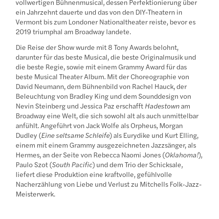
vollwertigen Bühnenmusical, dessen Perfektionierung über
ein Jahrzehnt dauerte und das von den DIY-Theatern in
Vermont bis zum Londoner Nationaltheater reiste, bevor es
2019 triumphal am Broadway landete.
Die Reise der Show wurde mit 8 Tony Awards belohnt,
darunter für das beste Musical, die beste Originalmusik und
die beste Regie, sowie mit einem Grammy Award für das
beste Musical Theater Album. Mit der Choreographie von
David Neumann, dem Bühnenbild von Rachel Hauck, der
Beleuchtung von Bradley King und dem Sounddesign von
Nevin Steinberg und Jessica Paz erschafft
Hadestown
am
Broadway eine Welt, die sich sowohl alt als auch unmittelbar
anfühlt. Angeführt von Jack Wolfe als Orpheus, Morgan
Dudley (
Eine seltsame Schleife
) als Eurydike und Kurt Elling,
einem mit einem Grammy ausgezeichneten Jazzsänger, als
Hermes, an der Seite von Rebecca Naomi Jones (
Oklahoma!
),
Paulo Szot (
South Pacific
) und dem Trio der Schicksale,
liefert diese Produktion eine kraftvolle, gefühlvolle
Nacherzählung von Liebe und Verlust zu Mitchells Folk-Jazz-
Meisterwerk.