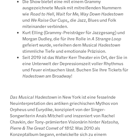
Die Show bietet eine mit einem Grammy
ausgezeichnete Musik mit mitreißenden Nummern
wie
Road to Hell
,
Wait for Me
,
Way Down Hadestown
und
We Raise Our Cups,
, die Jazz, Blues und Folk
miteinander verbinden.
Kurt Elling (Grammy-Preisträger für Jazzgesang) und
Morgan Dudley, die für ihre Rolle in
A Strange Loop
gefeiert wurde, verleihen dem Musical
Hadestown
stimmliche Tiefe und emotionale Präzision.
Seit 2019 ist das Walter Kerr Theater ein Ort, der Sie in
eine Unterwelt der Depressionszeit voller Rhythmus
und Feuer eintauchen lässt. Buchen Sie Ihre Tickets für
Hadestown
am Broadway!
Das Musical Hadestown
in New York ist eine fesselnde
Neuinterpretation des antiken griechischen Mythos von
Orpheus und Eurydike, konzipiert von der Singer-
Songwriterin Anaïs Mitchell und inszeniert von Rachel
Chavkin, der Tony-prämierten Visionärin hinter
Natasha,
Pierre & The Great Comet of 1812
. Was 2010 als
Konzeptalbum begann, entwickelte sich zu einem