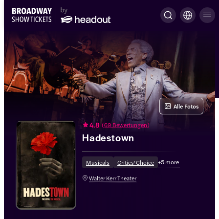
Alle Fotos
4.8
(
69 Bewertungen
)
Hadestown
+
5
more
Musicals
Critics' Choice
Walter Kerr Theater