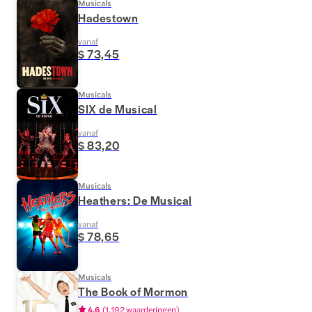
Musicals
Hadestown
vanaf
$ 73,45
Musicals
SIX de Musical
vanaf
$ 83,20
Musicals
Heathers: De Musical
vanaf
$ 78,65
Musicals
The Book of Mormon
4.6
(
1.192 waarderingen
)