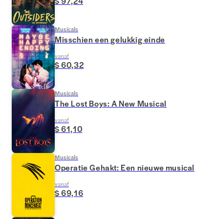
$ 97,24
Musicals
Misschien een gelukkig einde
vanaf
$ 60,32
Musicals
The Lost Boys: A New Musical
vanaf
$ 61,10
Musicals
Operatie Gehakt: Een nieuwe musical
vanaf
$ 69,16