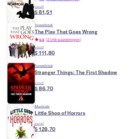
vanaf
$ 81,51
Toneelstuk
The Play That Goes Wrong
4.4
(
2.018 waarderingen
)
vanaf
$ 111,80
Toneelstuk
Stranger Things: The First Shadow
vanaf
$ 86,70
Musicals
Little Shop of Horrors
vanaf
$ 128,70