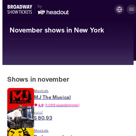
November shows in New York
Shows in november
Musicals
MJ The Musical
4.9
(
1.099 waarderingen
)
vanaf
$ 80,93
Musicals