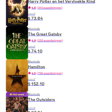
Harry Potter en het Vervloekte Kind
4.8
(
313 waarderingen
)
vanaf
$ 73,84
Musicals
The Great Gatsby
4.9
(
255 waarderingen
)
vanaf
$ 74,10
Musicals
Hamilton
4.5
(
736 waarderingen
)
vanaf
$ 152,10
Musicals
The Outsiders
vanaf