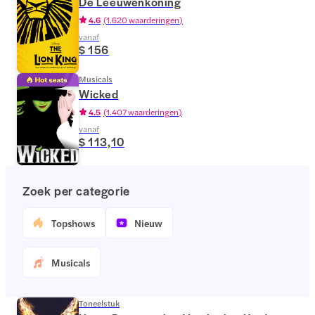
De Leeuwenkoning
4.6
(
1.620 waarderingen
)
vanaf
$ 156
Musicals
Wicked
4.5
(
1.407 waarderingen
)
vanaf
$ 113,10
Zoek per categorie
Topshows
Nieuw
Musicals
Toneelstuk