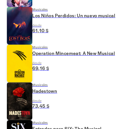
Musicales
Los Niños Perdidos: Un nuevo musical
desde
61,10 $
Musicales
Operation Mincemeat: A New Musical
desde
69,16 $
Musicales
Hadestown
desde
73,45 $
Musicales
Entradas para SIX: The Musical