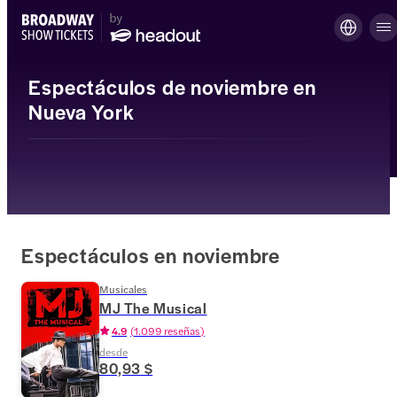
Espectáculos de noviembre en
Nueva York
Espectáculos en noviembre
Musicales
MJ The Musical
4.9
(
1.099 reseñas
)
desde
80,93 $