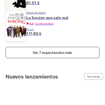
81,51 $
Obras de teatro
La función que sale mal
4.4
(
2.018 reseñas
)
desde
111,80 $
Ver 7 espectáculos más
Nuevos lanzamientos
Ver todo