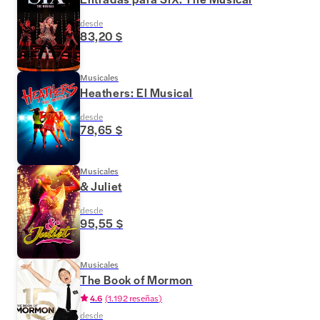
desde
83,20 $
Musicales
Heathers: El Musical
desde
78,65 $
Musicales
& Juliet
desde
95,55 $
Musicales
The Book of Mormon
4.6
(
1.192 reseñas
)
desde