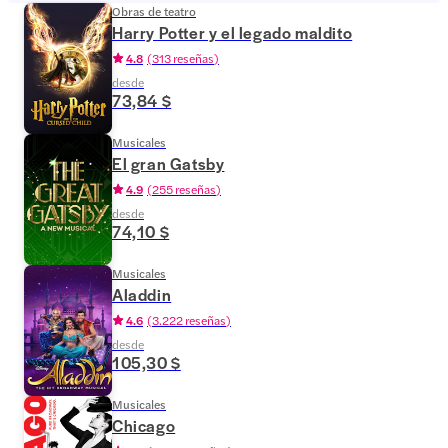
Obras de teatro
Harry Potter y el legado maldito
4.8
(
313 reseñas
)
desde
73,84 $
Musicales
El gran Gatsby
4.9
(
255 reseñas
)
desde
74,10 $
Musicales
Aladdin
4.6
(
3.222 reseñas
)
desde
105,30 $
Musicales
Chicago