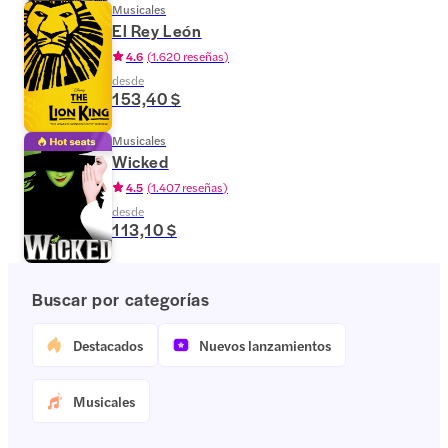
Musicales
El Rey León
4.6
(
1.620 reseñas
)
desde
153,40 $
Musicales
Wicked
4.5
(
1.407 reseñas
)
desde
113,10 $
Buscar por categorías
Destacados
Nuevos lanzamientos
Musicales