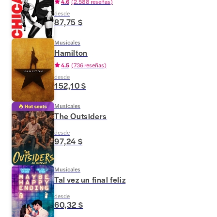
4.6
(
2.588 reseñas
)
desde
87,75 $
Musicales
Hamilton
4.5
(
736 reseñas
)
desde
152,10 $
Musicales
The Outsiders
desde
97,24 $
Musicales
Tal vez un final feliz
desde
60,32 $