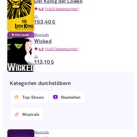
Der König der Löwen
4.6
(
1.620 bewertungen
)
ab
153,40 $
Musicals
Wicked
4.5
(
1.407 bewertungen
)
ab
113,10 $
Kategorien durchstöbern
Top-Shows
Neuheiten
Musicals
Musicals