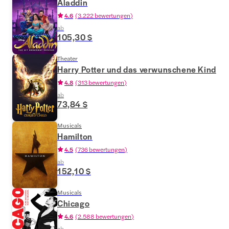
Aladdin
4.6
(
3.222 bewertungen
)
ab
105,30 $
Theater
Harry Potter und das verwunschene Kind
4.8
(
313 bewertungen
)
ab
73,84 $
Musicals
Hamilton
4.5
(
736 bewertungen
)
ab
152,10 $
Musicals
Chicago
4.6
(
2.588 bewertungen
)
ab