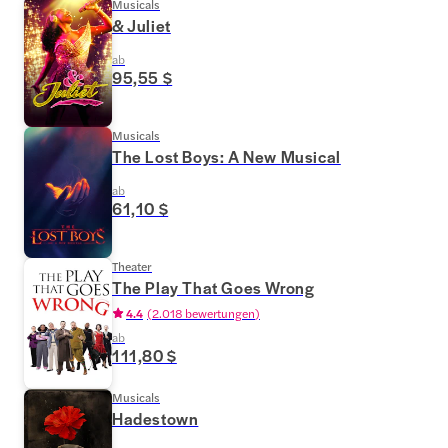
Musicals
& Juliet
ab
95,55 $
Musicals
The Lost Boys: A New Musical
ab
61,10 $
Theater
The Play That Goes Wrong
4.4
(
2.018 bewertungen
)
ab
111,80 $
Musicals
Hadestown