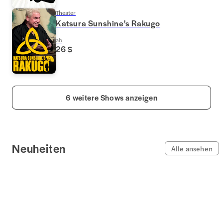
Theater
Katsura Sunshine's Rakugo
ab
26 $
6 weitere Shows anzeigen
Neuheiten
Alle ansehen