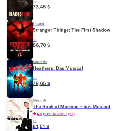
ab
73,45 $
Theater
Stranger Things: The First Shadow
ab
86,70 $
Musicals
Heathers: Das Musical
ab
78,65 $
Musicals
The Book of Mormon – das Musical
4.6
(
1.192 bewertungen
)
ab
81,51 $