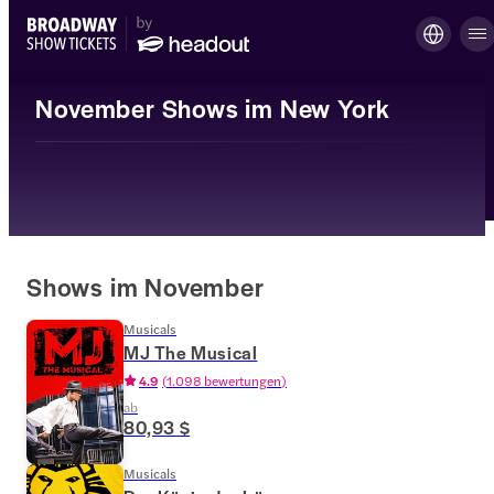
November Shows im New York
Shows im November
Musicals
MJ The Musical
4.9
(
1.098 bewertungen
)
ab
80,93 $
Musicals