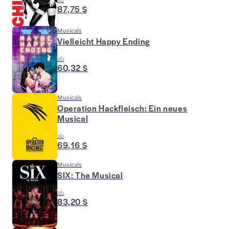
87,75 $
Musicals
Vielleicht Happy Ending
ab
60,32 $
Musicals
Operation Hackfleisch: Ein neues
Musical
ab
69,16 $
Musicals
SIX: The Musical
ab
83,20 $