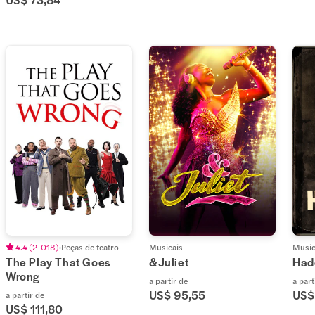
4.4
(
2 018
)
Peças de teatro
Musicais
Music
The Play That Goes
&Juliet
Had
Wrong
a partir de
a part
US$ 95,55
US$
a partir de
US$ 111,80