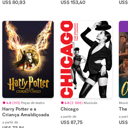
US$ 80,93
US$ 153,40
US$
4.8
(
313
)
Peças de teatro
4.6
(
2 588
)
Musicais
Music
Harry Potter e a
Chicago
The
Criança Amaldiçoada
a partir de
a part
US$ 87,75
US$
a partir de
US$ 73,84