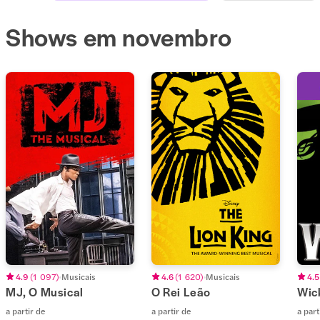
Shows em novembro
4.9
(
1 097
)
Musicais
4.6
(
1 620
)
Musicais
4.5
MJ, O Musical
O Rei Leão
Wic
a partir de
a partir de
a part