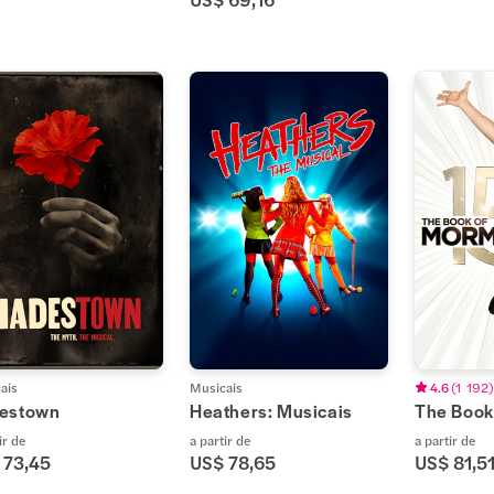
ais
Musicais
4.6
(
1 192
)
estown
Heathers: Musicais
The Book
ir de
a partir de
a partir de
 73,45
US$ 78,65
US$ 81,5