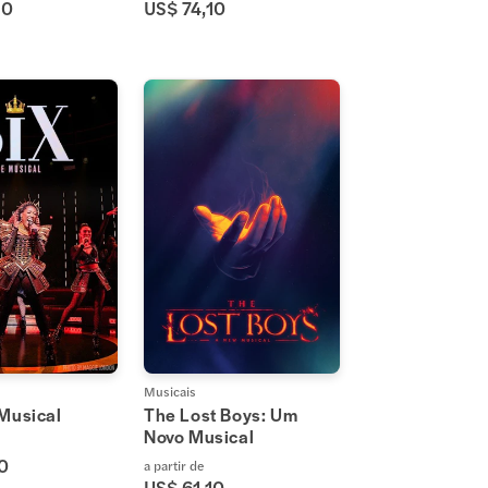
10
US$ 74,10
Musicais
 Musical
The Lost Boys: Um
Novo Musical
0
a partir de
US$ 61,10