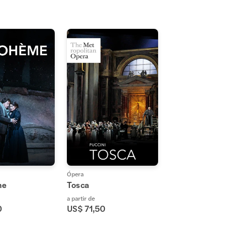
Ópera
me
Tosca
a partir de
0
US$ 71,50