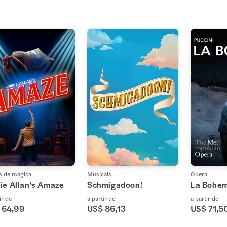
 de mágica
Musicais
Ópera
ie Allan's Amaze
Schmigadoon!
La Bohe
ir de
a partir de
a partir de
 64,99
US$ 86,13
US$ 71,5