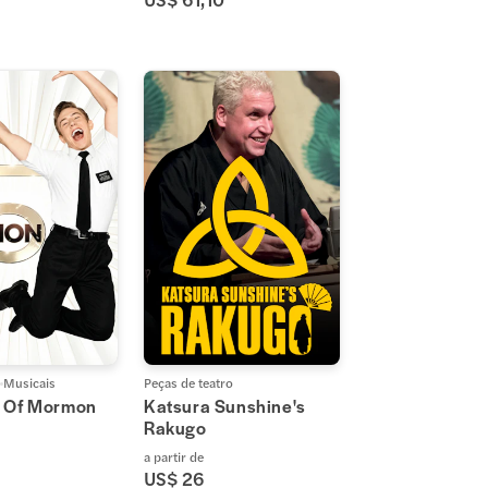
Musicais
Peças de teatro
 Of Mormon
Katsura Sunshine's
Rakugo
1
a partir de
US$ 26