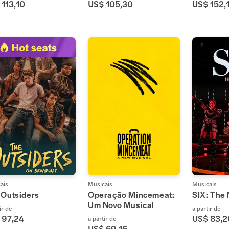
 113,10
US$ 105,30
US$ 152,
ais
Musicais
Musicais
 Outsiders
Operação Mincemeat:
SIX: The
Um Novo Musical
ir de
a partir de
 97,24
US$ 83,2
a partir de
US$ 69,16