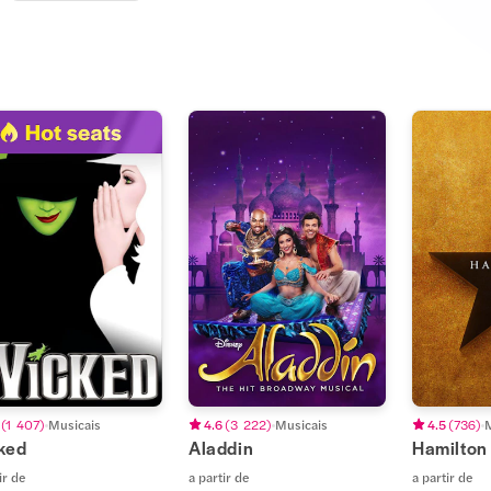
(
1 407
)
Musicais
4.6
(
3 222
)
Musicais
4.5
(
736
)
M
ked
Aladdin
Hamilton
ir de
a partir de
a partir de