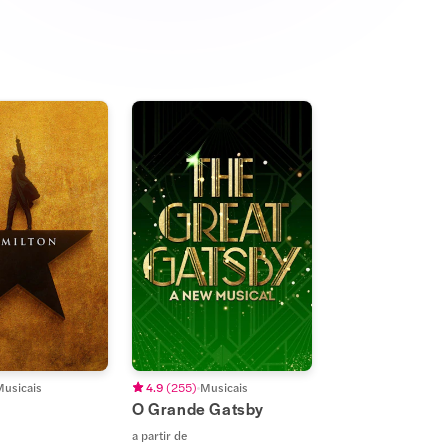
usicais
4.9
(
255
)
Musicais
O Grande Gatsby
a partir de