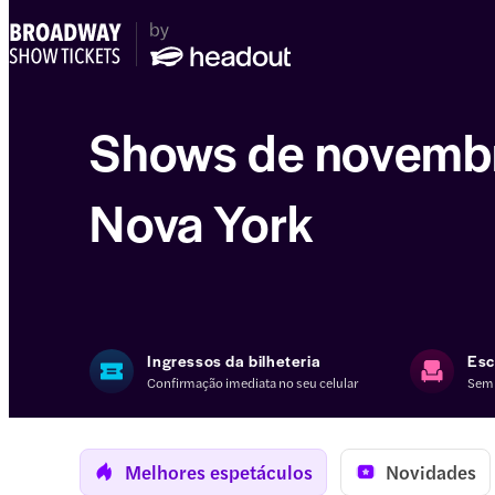
Shows de novemb
Nova York
Ingressos da bilheteria
Esc
Confirmação imediata no seu celular
Semp
Melhores espetáculos
Novidades