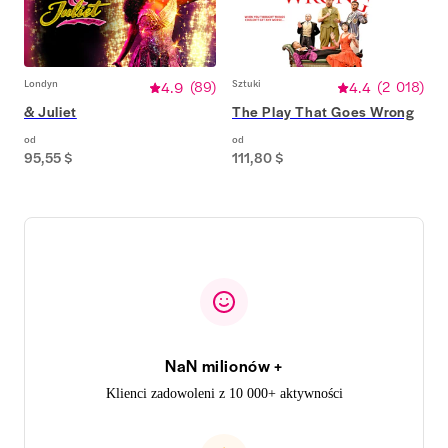
Londyn
4.9
(
89
)
Sztuki
4.4
(
2 018
)
& Juliet
The Play That Goes Wrong
od
od
95,55 $
111,80 $
NaN milionów +
Klienci zadowoleni z 10 000+ aktywności