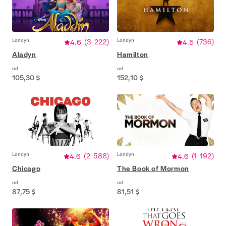
Londyn
4.6
(
3 222
)
Londyn
4.5
(
736
)
Aladyn
Hamilton
od
od
105,30 $
152,10 $
Londyn
4.6
(
2 588
)
Londyn
4.6
(
1 192
)
Chicago
The Book of Mormon
od
od
87,75 $
81,51 $