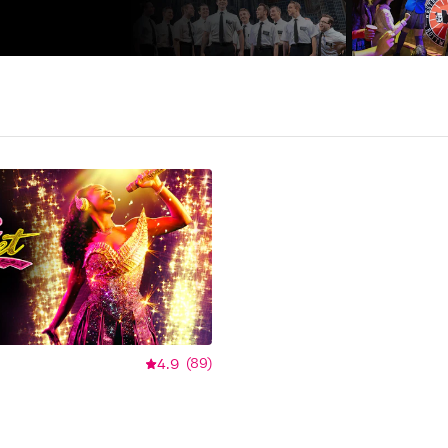
4.9
(
89
)