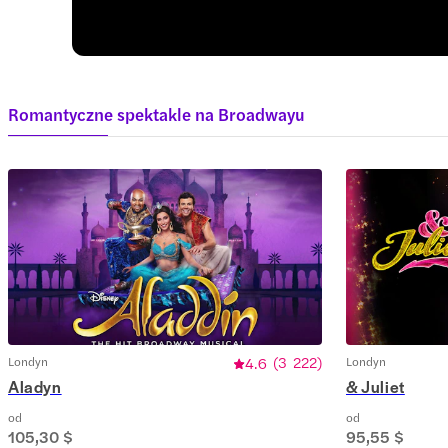
Romantyczne spektakle na Broadwayu
Londyn
4.6
(
3 222
)
Londyn
Aladyn
& Juliet
od
od
105,30 $
95,55 $