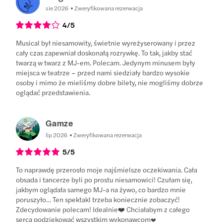
sie 2026
Zweryfikowana rezerwacja
4
/5
Musical był niesamowity, świetnie wyreżyserowany i przez
cały czas zapewniał doskonałą rozrywkę. To tak, jakby stać
twarzą w twarz z MJ-em. Polecam. Jedynym minusem były
miejsca w teatrze – przed nami siedziały bardzo wysokie
osoby i mimo że mieliśmy dobre bilety, nie mogliśmy dobrze
oglądać przedstawienia.
Gamze
lip 2026
Zweryfikowana rezerwacja
5
/5
To naprawdę przerosło moje najśmielsze oczekiwania. Cała
obsada i tancerze byli po prostu niesamowici! Czułam się,
jakbym oglądała samego MJ-a na żywo, co bardzo mnie
poruszyło… Ten spektakl trzeba koniecznie zobaczyć!
Zdecydowanie polecam! Idealnie❤️ Chciałabym z całego
serca podziękować wszystkim wykonawcom♥️