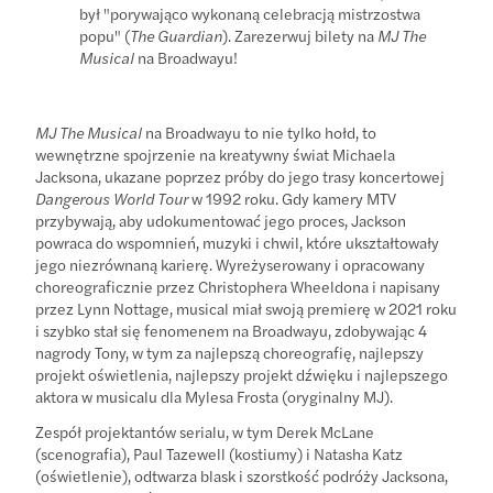
był "porywająco wykonaną celebracją mistrzostwa
popu" (
The Guardian
). Zarezerwuj bilety na
MJ The
Musical
na Broadwayu!
MJ The Musical
na Broadwayu to nie tylko hołd, to
wewnętrzne spojrzenie na kreatywny świat Michaela
Jacksona, ukazane poprzez próby do jego trasy koncertowej
Dangerous World Tour
w 1992 roku. Gdy kamery MTV
przybywają, aby udokumentować jego proces, Jackson
powraca do wspomnień, muzyki i chwil, które ukształtowały
jego niezrównaną karierę. Wyreżyserowany i opracowany
choreograficznie przez Christophera Wheeldona i napisany
przez Lynn Nottage, musical miał swoją premierę w 2021 roku
i szybko stał się fenomenem na Broadwayu, zdobywając 4
nagrody Tony, w tym za najlepszą choreografię, najlepszy
projekt oświetlenia, najlepszy projekt dźwięku i najlepszego
aktora w musicalu dla Mylesa Frosta (oryginalny MJ).
Zespół projektantów serialu, w tym Derek McLane
(scenografia), Paul Tazewell (kostiumy) i Natasha Katz
(oświetlenie), odtwarza blask i szorstkość podróży Jacksona,