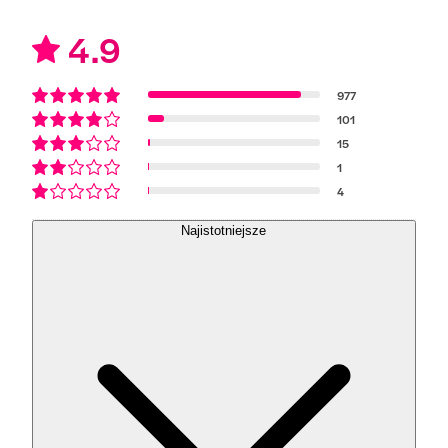
4.9
977
101
15
1
4
Najistotniejsze