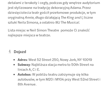
detalami z terakoty i cegły, podczas gdy wnętrze audytorium
jest stylizowane na tradycję dekoracyjną Adama. Przez
dziesięciolecia teatr gościł przełomowe produkcje, w tym
oryginalną
Annie
, długo działającą
The King and I
, liczne
sztuki Neila Simona, a ostatnio
MJ The Musical
.
Lista miejsc w Neil Simon Theatre
pomoże Ci znaleźć
najlepsze miejsca w teatrze.
Dojazd
Adres
: West 52 Street 250, Nowy Jork, NY 10019
Subway
: Najbliższa stacja metra to 50th Street na
liniach A, C i E.
Autobus
: W pobliżu teatru zatrzymuje się kilka
autobusów, w tym M20 i M104 przy West 52nd Street i
8th Avenue.