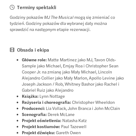
Terminy spektakli
Godziny pokazów
MJ The Musical
mogą się zmieniać co
tydzień. Godziny pokazów dla wybranej daty można
sprawdzić na następnym etapie rezerwacji.
Obsada i ekipa
Główne role:
Matte Martinez jako MJ, Tavon Olds-
Sample jako Michael, Emjay Roa i Christopher Sean
Cooper Jr. na zmianę jako Mały Michael, Lincoln
Alejandro Collier jako Mały Marlon, Apollo Levine jako
Joseph Jackson / Rob, Whitney Bashor jako Rachel i
Gabriel Ruiz jako Alejandro
Książka:
Lynn Nottage
Reżyseria i choreografia:
Christopher Wheeldon
Producenci:
Lia Vollack, John Branca i John McClain
Scenografia:
Derek McLane
Projekt oświetlenia:
Natasha Katz
Projekt kostiumów:
Paul Tazewell
Projekt dźwięku:
Gareth Owen