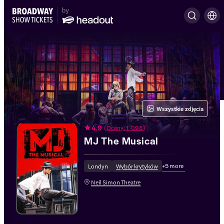
Wszystkie zdjęcia
4.9
(
Oceny: 1 098
)
MJ The Musical
+
5
more
Londyn
Wybór krytyków
Neil Simon Theatre