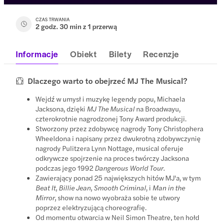
CZAS TRWANIA
2 godz. 30 min z 1 przerwą
Informacje
Obiekt
Bilety
Recenzje
Dlaczego warto to obejrzeć MJ The Musical?
Wejdź w umysł i muzykę legendy popu, Michaela
Jacksona, dzięki
MJ The Musical
na Broadwayu,
czterokrotnie nagrodzonej Tony Award produkcji.
Stworzony przez zdobywcę nagrody Tony Christophera
Wheeldona i napisany przez dwukrotną zdobywczynię
nagrody Pulitzera Lynn Nottage, musical oferuje
odkrywcze spojrzenie na proces twórczy Jacksona
podczas jego 1992
Dangerous World Tour
.
Zawierający ponad 25 największych hitów MJ'a, w tym
Beat It
,
Billie Jean
,
Smooth Criminal
, i
Man in the
Mirror
, show na nowo wyobraża sobie te utwory
poprzez elektryzującą choreografię.
Od momentu otwarcia w Neil Simon Theatre, ten hołd