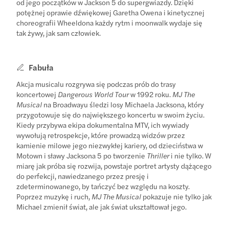
od jego początków w Jackson 5 do supergwiazdy. Dzięki
potężnej oprawie dźwiękowej Garetha Owena i kinetycznej
choreografii Wheeldona każdy rytm i moonwalk wydaje się
tak żywy, jak sam człowiek.
Fabuła
Akcja musicalu rozgrywa się podczas prób do trasy
koncertowej
Dangerous World Tour
w 1992 roku.
MJ The
Musical
na Broadwayu śledzi losy Michaela Jacksona, który
przygotowuje się do największego koncertu w swoim życiu.
Kiedy przybywa ekipa dokumentalna MTV, ich wywiady
wywołują retrospekcje, które prowadzą widzów przez
kamienie milowe jego niezwykłej kariery, od dzieciństwa w
Motown i sławy Jacksona 5 po tworzenie
Thriller
i nie tylko. W
miarę jak próba się rozwija, powstaje portret artysty dążącego
do perfekcji, nawiedzanego przez presję i
zdeterminowanego, by tańczyć bez względu na koszty.
Poprzez muzykę i ruch,
MJ The Musical
pokazuje nie tylko jak
Michael zmienił świat, ale jak świat ukształtował jego.