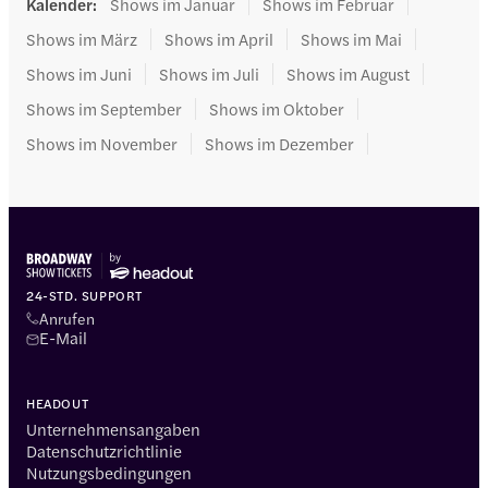
Kalender
:
Shows im Januar
Shows im Februar
Shows im März
Shows im April
Shows im Mai
Shows im Juni
Shows im Juli
Shows im August
Shows im September
Shows im Oktober
Shows im November
Shows im Dezember
24-STD. SUPPORT
Anrufen
E-Mail
HEADOUT
Unternehmensangaben
Datenschutzrichtlinie
Nutzungsbedingungen