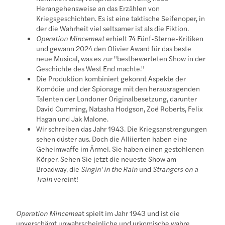
Herangehensweise an das Erzählen von
Kriegsgeschichten. Es ist eine taktische Seifenoper, in
der die Wahrheit viel seltsamer ist als die Fiktion.
Operation Mincemeat
erhielt 74 Fünf-Sterne-Kritiken
und gewann 2024 den Olivier Award für das beste
neue Musical, was es zur "bestbewerteten Show in der
Geschichte des West End machte."
Die Produktion kombiniert gekonnt Aspekte der
Komödie und der Spionage mit den herausragenden
Talenten der Londoner Originalbesetzung, darunter
David Cumming, Natasha Hodgson, Zoë Roberts, Felix
Hagan und Jak Malone.
Wir schreiben das Jahr 1943. Die Kriegsanstrengungen
sehen düster aus. Doch die Alliierten haben eine
Geheimwaffe im Ärmel. Sie haben einen gestohlenen
Körper. Sehen Sie jetzt die neueste Show am
Broadway, die
Singin' in the Rain
und
Strangers on a
Train
vereint!
Operation Mincemea
t spielt im Jahr 1943 und ist die
unverschämt unwahrscheinliche und urkomische wahre