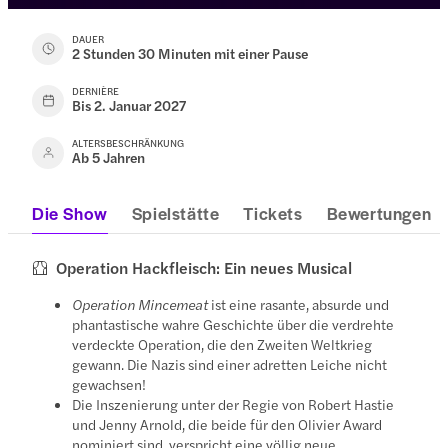
DAUER
2 Stunden 30 Minuten mit einer Pause
DERNIÈRE
Bis 2. Januar 2027
ALTERSBESCHRÄNKUNG
Ab 5 Jahren
Die Show
Spielstätte
Tickets
Bewertungen
Operation Hackfleisch: Ein neues Musical
Operation Mincemeat
ist eine rasante, absurde und
phantastische wahre Geschichte über die verdrehte
verdeckte Operation, die den Zweiten Weltkrieg
gewann. Die Nazis sind einer adretten Leiche nicht
gewachsen!
Die Inszenierung unter der Regie von Robert Hastie
und Jenny Arnold, die beide für den Olivier Award
nominiert sind, verspricht eine völlig neue