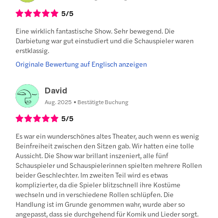
5
/5
Eine wirklich fantastische Show. Sehr bewegend. Die
Darbietung war gut einstudiert und die Schauspieler waren
erstklassig.
Originale Bewertung auf Englisch anzeigen
David
Aug. 2025
Bestätigte Buchung
5
/5
Es war ein wunderschönes altes Theater, auch wenn es wenig
Beinfreiheit zwischen den Sitzen gab. Wir hatten eine tolle
Aussicht. Die Show war brillant inszeniert, alle fünf
Schauspieler und Schauspielerinnen spielten mehrere Rollen
beider Geschlechter. Im zweiten Teil wird es etwas
komplizierter, da die Spieler blitzschnell ihre Kostüme
wechseln und in verschiedene Rollen schlüpfen. Die
Handlung ist im Grunde genommen wahr, wurde aber so
angepasst, dass sie durchgehend für Komik und Lieder sorgt.