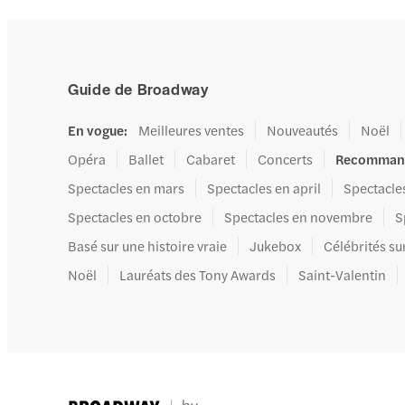
Guide de Broadway
En vogue
:
Meilleures ventes
Nouveautés
Noël
Opéra
Ballet
Cabaret
Concerts
Recomman
Spectacles en mars
Spectacles en april
Spectacle
Spectacles en octobre
Spectacles en novembre
S
Basé sur une histoire vraie
Jukebox
Célébrités su
Noël
Lauréats des Tony Awards
Saint-Valentin