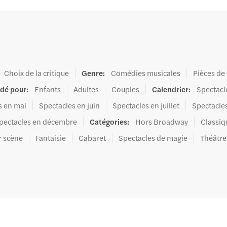
Choix de la critique
Genre
:
Comédies musicales
Pièces de
dé pour
:
Enfants
Adultes
Couples
Calendrier
:
Spectacl
s en mai
Spectacles en juin
Spectacles en juillet
Spectacle
pectacles en décembre
Catégories
:
Hors Broadway
Classiq
r scène
Fantaisie
Cabaret
Spectacles de magie
Théâtre