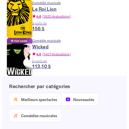
Comédie musicale
Le Roi Lion
4.6
(
1 620 évaluations
)
à partir de
156 $
Comédie musicale
Wicked
4.5
(
1 407 évaluations
)
à partir de
113,10 $
Rechercher par catégories
Meilleurs spectacles
Nouveautés
Comédies musicales