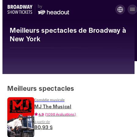
Meilleurs spectacles de Broadway à
New York
Meilleurs spectacles
Comédie musicale
MJ The Musical
4.9
(
1 098 évaluations
)
à partir de
80,93 $