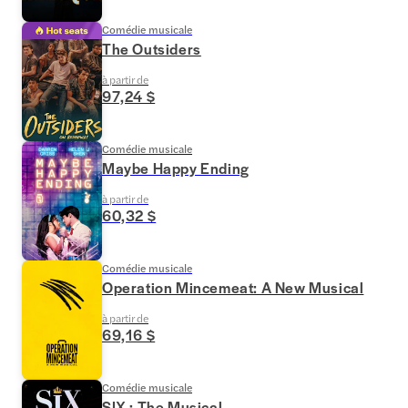
Comédie musicale
The Outsiders
à partir de
97,24 $
Comédie musicale
Maybe Happy Ending
à partir de
60,32 $
Comédie musicale
Operation Mincemeat: A New Musical
à partir de
69,16 $
Comédie musicale
SIX : The Musical