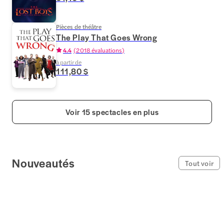
Pièces de théâtre
The Play That Goes Wrong
4.4
(
2 018 évaluations
)
à partir de
111,80 $
Voir 15 spectacles en plus
Nouveautés
Tout voir