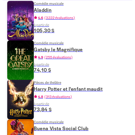
Comédie musicale
Aladdin
4.6
(
3 222 évaluations
)
à partir de
105,30 $
Comédie musicale
Gatsby le Magnifique
4.9
(
255 évaluations
)
à partir de
74,10 $
Pièces de théâtre
Harry Potter et l'enfant maudit
4.8
(
313 évaluations
)
à partir de
73,84 $
Comédie musicale
Buena Vista Social Club