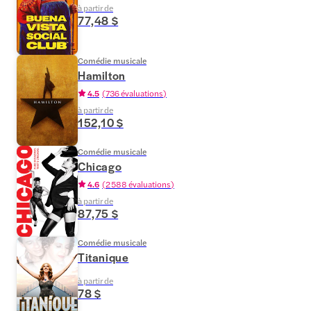
à partir de
77,48 $
Comédie musicale
Hamilton
4.5
(
736 évaluations
)
à partir de
152,10 $
Comédie musicale
Chicago
4.6
(
2 588 évaluations
)
à partir de
87,75 $
Comédie musicale
Titanique
à partir de
78 $