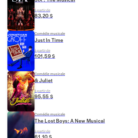
à partir de
83,20 $
Comédie musicale
Just In Time
à partir de
101,59 $
Comédie musicale
& Juliet
à partir de
95,55 $
Comédie musicale
The Lost Boys: A New Musical
à partir de
61,10 $