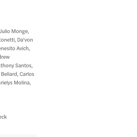
 Julio Monge,
tonetti, Da'von
nesito Avich,
drew
thony Santos,
 Beliard, Carlos
rielys Molina,
eck