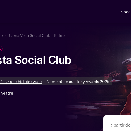
Spec
le
Buena Vista Social Club - Billets
s
)
ta Social Club
é sur une histoire vraie
Nomination aux Tony Awards 2025
Theatre
à partir de