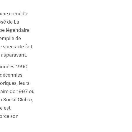
t une comédie
ssé de La
pe légendaire.
remplie de
e spectacle fait
 auparavant.
 années 1990,
s décennies
riques, leurs
naire de 1997 où
a Social Club »,
e est
force son